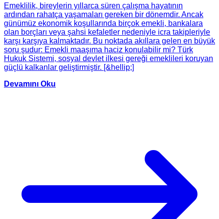
Emeklilik, bireylerin yıllarca süren çalışma hayatının
ardından rahatça yaşamaları gereken bir dönemdir. Ancak
günümüz ekonomik koşullarında birçok emekli, bankalara
olan borçları veya şahsi kefaletler nedeniyle icra takipleriyle
karşı karşıya kalmaktadır. Bu noktada akıllara gelen en büyük
soru şudur: Emekli maaşıma haciz konulabilir mi? Türk
Hukuk Sistemi, sosyal devlet ilkesi gereği emeklileri koruyan
güçlü kalkanlar geliştirmiştir. [&hellip;]
Devamını Oku