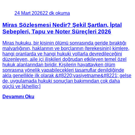
24 Mart 2026
22 dk okuma
Miras Sözleşmesi Nedir? Şekil Şartları, İptal
Sebepleri, Tapu ve Noter Süreçleri 2026
Miras hukuku, bir kişinin ölümü sonrasında geride bıraktığı
malvarlığının, haklarının ve borçlarının (terekesinin) kimlere,
hangi oranlarda ve hangi hukuki yollarla devredileceğini
düzenleyen, aile içi ilişkileri doğrudan etkileyen temel özel
hukuk alanlarından biridir. Kişilerin hayattayken ölüm
sonrasına yönelik yapabilecekleri tasarruflar denildiğinde
akla genellikle ilk olarak &#8220;vasiyetname&#8221; gelse
de, uygulamada hukuki sonuçları bakımından çok daha
güçlü ve [&hellip;]
Devamını Oku