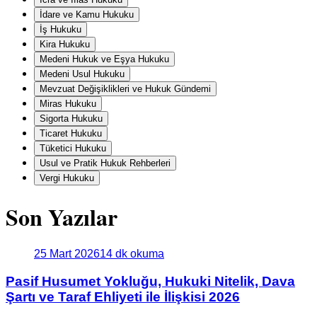
İdare ve Kamu Hukuku
İş Hukuku
Kira Hukuku
Medeni Hukuk ve Eşya Hukuku
Medeni Usul Hukuku
Mevzuat Değişiklikleri ve Hukuk Gündemi
Miras Hukuku
Sigorta Hukuku
Ticaret Hukuku
Tüketici Hukuku
Usul ve Pratik Hukuk Rehberleri
Vergi Hukuku
Son Yazılar
25 Mart 2026
14 dk okuma
Pasif Husumet Yokluğu, Hukuki Nitelik, Dava
Şartı ve Taraf Ehliyeti ile İlişkisi 2026