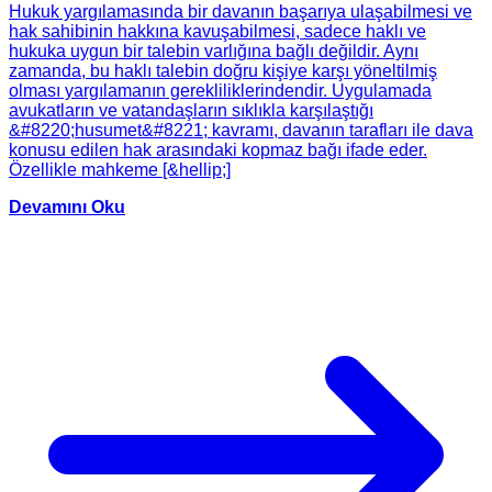
Hukuk yargılamasında bir davanın başarıya ulaşabilmesi ve
hak sahibinin hakkına kavuşabilmesi, sadece haklı ve
hukuka uygun bir talebin varlığına bağlı değildir. Aynı
zamanda, bu haklı talebin doğru kişiye karşı yöneltilmiş
olması yargılamanın gerekliliklerindendir. Uygulamada
avukatların ve vatandaşların sıklıkla karşılaştığı
&#8220;husumet&#8221; kavramı, davanın tarafları ile dava
konusu edilen hak arasındaki kopmaz bağı ifade eder.
Özellikle mahkeme [&hellip;]
Devamını Oku