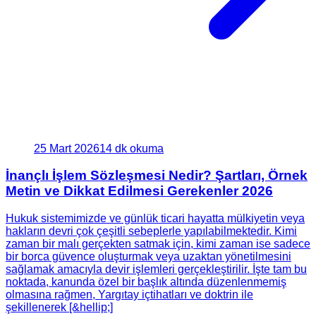
25 Mart 2026
14 dk okuma
İnançlı İşlem Sözleşmesi Nedir? Şartları, Örnek
Metin ve Dikkat Edilmesi Gerekenler 2026
Hukuk sistemimizde ve günlük ticari hayatta mülkiyetin veya
hakların devri çok çeşitli sebeplerle yapılabilmektedir. Kimi
zaman bir malı gerçekten satmak için, kimi zaman ise sadece
bir borca güvence oluşturmak veya uzaktan yönetilmesini
sağlamak amacıyla devir işlemleri gerçekleştirilir. İşte tam bu
noktada, kanunda özel bir başlık altında düzenlenmemiş
olmasına rağmen, Yargıtay içtihatları ve doktrin ile
şekillenerek [&hellip;]