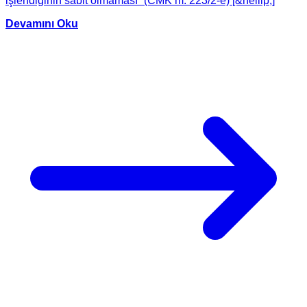
işlendiğinin sabit olmaması” (CMK m. 223/2-e) [&hellip;]
Devamını Oku