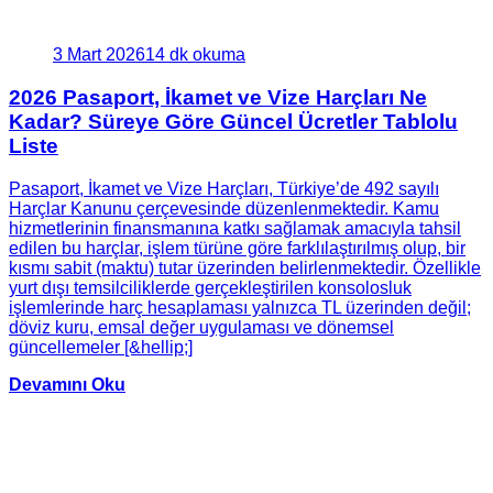
3 Mart 2026
14 dk okuma
2026 Pasaport, İkamet ve Vize Harçları Ne
Kadar? Süreye Göre Güncel Ücretler Tablolu
Liste
Pasaport, İkamet ve Vize Harçları, Türkiye’de 492 sayılı
Harçlar Kanunu çerçevesinde düzenlenmektedir. Kamu
hizmetlerinin finansmanına katkı sağlamak amacıyla tahsil
edilen bu harçlar, işlem türüne göre farklılaştırılmış olup, bir
kısmı sabit (maktu) tutar üzerinden belirlenmektedir. Özellikle
yurt dışı temsilciliklerde gerçekleştirilen konsolosluk
işlemlerinde harç hesaplaması yalnızca TL üzerinden değil;
döviz kuru, emsal değer uygulaması ve dönemsel
güncellemeler [&hellip;]
Devamını Oku