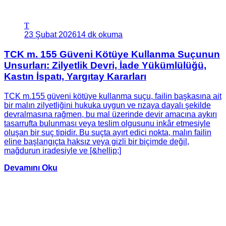
T
23 Şubat 2026
14 dk okuma
TCK m. 155 Güveni Kötüye Kullanma Suçunun
Unsurları: Zilyetlik Devri, İade Yükümlülüğü,
Kastın İspatı, Yargıtay Kararları
TCK m.155 güveni kötüye kullanma suçu, failin başkasına ait
bir malın zilyetliğini hukuka uygun ve rızaya dayalı şekilde
devralmasına rağmen, bu mal üzerinde devir amacına aykırı
tasarrufta bulunması veya teslim olgusunu inkâr etmesiyle
oluşan bir suç tipidir. Bu suçta ayırt edici nokta, malın failin
eline başlangıçta haksız veya gizli bir biçimde değil,
mağdurun iradesiyle ve [&hellip;]
Devamını Oku