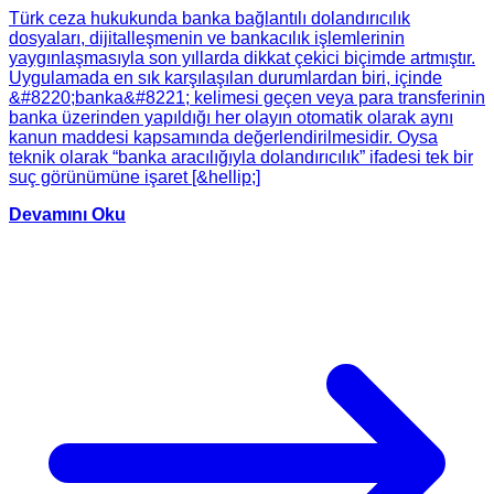
Türk ceza hukukunda banka bağlantılı dolandırıcılık
dosyaları, dijitalleşmenin ve bankacılık işlemlerinin
yaygınlaşmasıyla son yıllarda dikkat çekici biçimde artmıştır.
Uygulamada en sık karşılaşılan durumlardan biri, içinde
&#8220;banka&#8221; kelimesi geçen veya para transferinin
banka üzerinden yapıldığı her olayın otomatik olarak aynı
kanun maddesi kapsamında değerlendirilmesidir. Oysa
teknik olarak “banka aracılığıyla dolandırıcılık” ifadesi tek bir
suç görünümüne işaret [&hellip;]
Devamını Oku