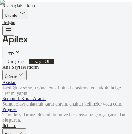
Ana Sayfa
Platform
Ürünler
İletişim
TR
Giriş Yap
Kayıt Ol
Ana Sayfa
Platform
Ürünler
Asistan
İstediğiniz soruyu yönelterek hukuki araştırma ve hukuki belge
üretimi yapın.
Semantik Karar Arama
Somut olayı anlatarak karar arayın, anahtar kelimeler veda edin.
Projeler
Tüm dosyalarınızı düzenli tutun ve her dosyanız için çalışma alanı
oluşturun.
İletişim