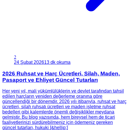
2
24 Şubat 2026
13 dk okuma
2026 Ruhsat ve Harç Ücretleri, Silah, Maden,
Pasaport ve Ehliyet Güncel Tutarları
Her yeni yıl, mali yükümlülüklerin ve devlet tarafından tahsil
edilen harçların yeniden değerleme oranına göre
güncellendiği bir dönemdir. 2026 yılı itibarıyla, ruhsat ve harç
ücretleri, silah ruhsatı ücretleri ve maden işletme ruhsat
bedelleri gibi kalemlerde önemli değişiklikler meydana
gelmiştir. Bu blog yazısında, hem bireysel hem de ticari
faaliyetlerinizi sürdürebilmeniz için ödemeniz gereken
güncel tutarları, hukuki [&hellip;]