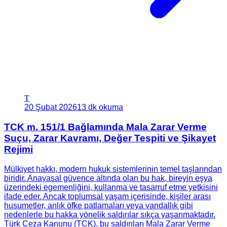
T
20 Şubat 2026
13 dk okuma
TCK m. 151/1 Bağlamında Mala Zarar Verme
Suçu, Zarar Kavramı, Değer Tespiti ve Şikayet
Rejimi
Mülkiyet hakkı, modern hukuk sistemlerinin temel taşlarından
biridir. Anayasal güvence altında olan bu hak, bireyin eşya
üzerindeki egemenliğini, kullanma ve tasarruf etme yetkisini
ifade eder. Ancak toplumsal yaşam içerisinde, kişiler arası
husumetler, anlık öfke patlamaları veya vandallık gibi
nedenlerle bu hakka yönelik saldırılar sıkça yaşanmaktadır.
Türk Ceza Kanunu (TCK), bu saldırıları Mala Zarar Verme