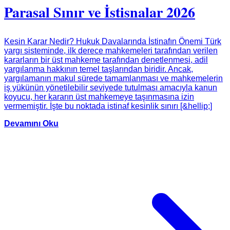
Parasal Sınır ve İstisnalar 2026
Kesin Karar Nedir? Hukuk Davalarında İstinafın Önemi Türk
yargı sisteminde, ilk derece mahkemeleri tarafından verilen
kararların bir üst mahkeme tarafından denetlenmesi, adil
yargılanma hakkının temel taşlarından biridir. Ancak,
yargılamanın makul sürede tamamlanması ve mahkemelerin
iş yükünün yönetilebilir seviyede tutulması amacıyla kanun
koyucu, her kararın üst mahkemeye taşınmasına izin
vermemiştir. İşte bu noktada istinaf kesinlik sınırı [&hellip;]
Devamını Oku