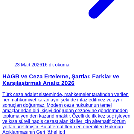
23 Mart 2026
16 dk okuma
HAGB ve Ceza Erteleme, Şartlar, Farklar ve
Karşılaştırmalı Analiz 2026
Türk ceza adalet sisteminde, mahkemeler tarafından verilen
her mahkumiyet kararı aynı şekilde infaz edilmez ve aynı
sonuçları doğurmaz. Modern ceza hukukunun temel
amaçlarından biri, kişiyi doğrudan cezaevine göndermeden
topluma yeniden kazandırmaktır. Özellikle ilk kez suç işleyen
ve kısa süreli hapis cezası alan kişiler için alternatif çözüm
yolları üretilmiştir. Bu alternatiflerin en önemlileri Hükmün
Açıklanmasının Geri [&hellip;]