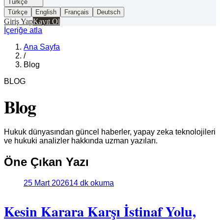
Türkçe
Türkçe
English
Français
Deutsch
Giriş Yap
Kayıt Ol
İçeriğe atla
Ana Sayfa
/
Blog
BLOG
Blog
Hukuk dünyasından güncel haberler, yapay zeka teknolojileri
ve hukuki analizler hakkında uzman yazıları.
Öne Çıkan Yazı
25 Mart 2026
14 dk okuma
Kesin Karara Karşı İstinaf Yolu,