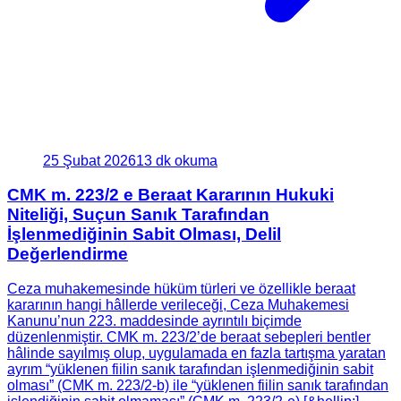
25 Şubat 2026
13 dk okuma
CMK m. 223/2 e Beraat Kararının Hukuki
Niteliği, Suçun Sanık Tarafından
İşlenmediğinin Sabit Olması, Delil
Değerlendirme
Ceza muhakemesinde hüküm türleri ve özellikle beraat
kararının hangi hâllerde verileceği, Ceza Muhakemesi
Kanunu’nun 223. maddesinde ayrıntılı biçimde
düzenlenmiştir. CMK m. 223/2’de beraat sebepleri bentler
hâlinde sayılmış olup, uygulamada en fazla tartışma yaratan
ayrım “yüklenen fiilin sanık tarafından işlenmediğinin sabit
olması” (CMK m. 223/2-b) ile “yüklenen fiilin sanık tarafından