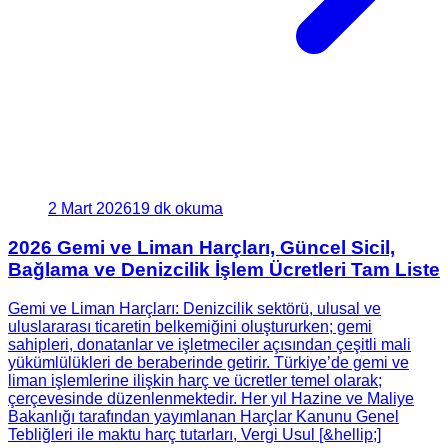
2 Mart 2026
19 dk okuma
2026 Gemi ve Liman Harçları, Güncel Sicil,
Bağlama ve Denizcilik İşlem Ücretleri Tam Liste
Gemi ve Liman Harçları: Denizcilik sektörü, ulusal ve
uluslararası ticaretin belkemiğini oluştururken; gemi
sahipleri, donatanlar ve işletmeciler açısından çeşitli mali
yükümlülükleri de beraberinde getirir. Türkiye’de gemi ve
liman işlemlerine ilişkin harç ve ücretler temel olarak;
çerçevesinde düzenlenmektedir. Her yıl Hazine ve Maliye
Bakanlığı tarafından yayımlanan Harçlar Kanunu Genel
Tebliğleri ile maktu harç tutarları, Vergi Usul [&hellip;]