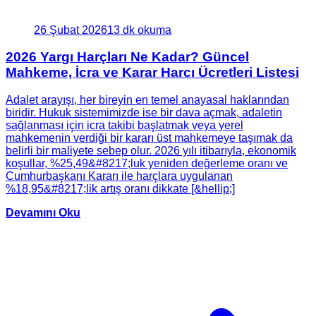
26 Şubat 2026
13 dk okuma
2026 Yargı Harçları Ne Kadar? Güncel
Mahkeme, İcra ve Karar Harcı Ücretleri Listesi
Adalet arayışı, her bireyin en temel anayasal haklarından
biridir. Hukuk sistemimizde ise bir dava açmak, adaletin
sağlanması için icra takibi başlatmak veya yerel
mahkemenin verdiği bir kararı üst mahkemeye taşımak da
belirli bir maliyete sebep olur. 2026 yılı itibarıyla, ekonomik
koşullar, %25,49&#8217;luk yeniden değerleme oranı ve
Cumhurbaşkanı Kararı ile harçlara uygulanan
%18,95&#8217;lik artış oranı dikkate [&hellip;]
Devamını Oku