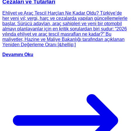
Cezaları ve Tutarları
Ehliyet ve Araç Tescil Harçları Ne Kadar Oldu? Türkiye’de
her yeni yıl; vergi, harç ve cezalarda yapılan güncellemelerle
başlar. Sürücü adayları, araç sahipleri ve yeni bir otomobil
almayı planlayanlar için en kritik sorulardan biri şudur: “2026
yılında ehliyet ve araç tescil masrafları ne kadar?” Bu
maliyetler, Hazine ve Maliye Bakanlığı tarafından açıklanan
Yeniden Değerleme Oranı [&hellip;]
Devamını Oku