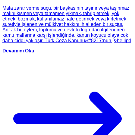
Mala zarar verme suçu, bir başkasının taşınır veya taşınmaz
malını kısmen veya tamamen yıkmak, tahrip etmek, yok
etmek, bozmak, kullanılamaz hale getirmek veya kirletmek
suretiyle işlenen ve mülkiyet hakkını ihlal eden bir suçtur.
Ancak bu eylem, toplumu ve devleti doğrudan ilgilendiren
kamu mallarına karşı işlendiğinde, kanun koyucu olaya çok
daha ciddi yaklaşır. Türk Ceza Kanunu&#8217;nun [&hellip;]
Devamını Oku