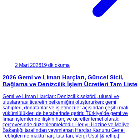
2 Mart 2026
19 dk okuma
2026 Gemi ve Liman Harçları, Güncel Sicil,
Bağlama ve Denizcilik İşlem Ücretleri Tam Liste
Gemi ve Liman Harçları: Denizcilik sektörü, ulusal ve
uluslararası ticaretin belkemiğini oluştururken; gemi
sahipleri, donatanlar ve işletmeciler açısından çeşitli mali
yükümlülükleri de beraberinde getirir. Türkiye’de gemi ve
liman işlemlerine ilişkin harç ve ücretler temel olarak;
çerçevesinde düzenlenmektedir. Her yıl Hazine ve Maliye
Bakanlığı tarafından yayımlanan Harçlar Kanunu Genel
Tebliğleri ile maktu harç tutarları, Vergi Usul [&hellip;]