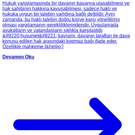
Hukuk yargılamasında bir davanın başarıya ulaşabilmesi ve
hak sahibinin hakkına kavuşabilmesi, sadece haklı ve
hukuka uygun bir talebin varlığına bağlı değildir. Aynı
zamanda, bu haklı talebin doğru kişiye karşı yöneltilmiş
olması yargılamanın gerekliliklerindendir. Uygulamada
avukatların ve vatandaşların sıklıkla karşılaştığı
&#8220;husumet&#8221; kavramı, davanın tarafları ile dava
konusu edilen hak arasındaki kopmaz bağı ifade eder.
Özellikle mahkeme [&hellip;]
Devamını Oku