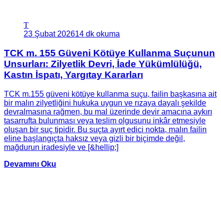
T
23 Şubat 2026
14 dk okuma
TCK m. 155 Güveni Kötüye Kullanma Suçunun
Unsurları: Zilyetlik Devri, İade Yükümlülüğü,
Kastın İspatı, Yargıtay Kararları
TCK m.155 güveni kötüye kullanma suçu, failin başkasına ait
bir malın zilyetliğini hukuka uygun ve rızaya dayalı şekilde
devralmasına rağmen, bu mal üzerinde devir amacına aykırı
tasarrufta bulunması veya teslim olgusunu inkâr etmesiyle
oluşan bir suç tipidir. Bu suçta ayırt edici nokta, malın failin
eline başlangıçta haksız veya gizli bir biçimde değil,
mağdurun iradesiyle ve [&hellip;]
Devamını Oku