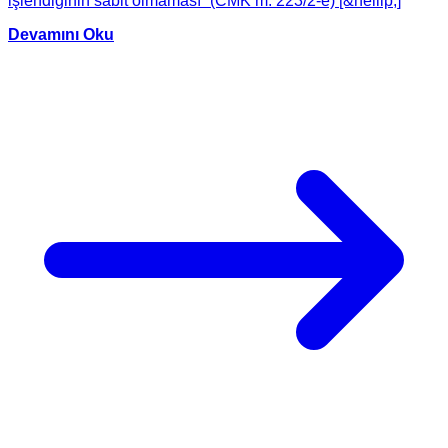
işlendiğinin sabit olmaması” (CMK m. 223/2-e) [&hellip;]
Devamını Oku