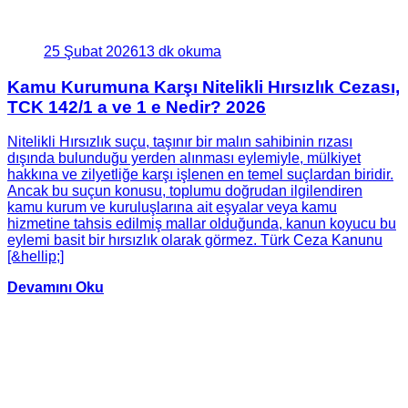
25 Şubat 2026
13 dk okuma
Kamu Kurumuna Karşı Nitelikli Hırsızlık Cezası,
TCK 142/1 a ve 1 e Nedir? 2026
Nitelikli Hırsızlık suçu, taşınır bir malın sahibinin rızası
dışında bulunduğu yerden alınması eylemiyle, mülkiyet
hakkına ve zilyetliğe karşı işlenen en temel suçlardan biridir.
Ancak bu suçun konusu, toplumu doğrudan ilgilendiren
kamu kurum ve kuruluşlarına ait eşyalar veya kamu
hizmetine tahsis edilmiş mallar olduğunda, kanun koyucu bu
eylemi basit bir hırsızlık olarak görmez. Türk Ceza Kanunu
[&hellip;]
Devamını Oku