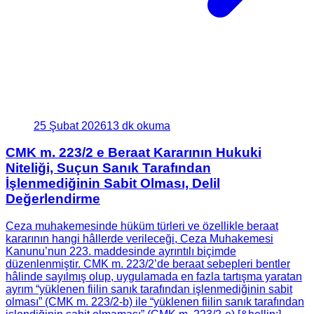
25 Şubat 2026
13 dk okuma
CMK m. 223/2 e Beraat Kararının Hukuki
Niteliği, Suçun Sanık Tarafından
İşlenmediğinin Sabit Olması, Delil
Değerlendirme
Ceza muhakemesinde hüküm türleri ve özellikle beraat
kararının hangi hâllerde verileceği, Ceza Muhakemesi
Kanunu’nun 223. maddesinde ayrıntılı biçimde
düzenlenmiştir. CMK m. 223/2’de beraat sebepleri bentler
hâlinde sayılmış olup, uygulamada en fazla tartışma yaratan
ayrım “yüklenen fiilin sanık tarafından işlenmediğinin sabit
olması” (CMK m. 223/2-b) ile “yüklenen fiilin sanık tarafından