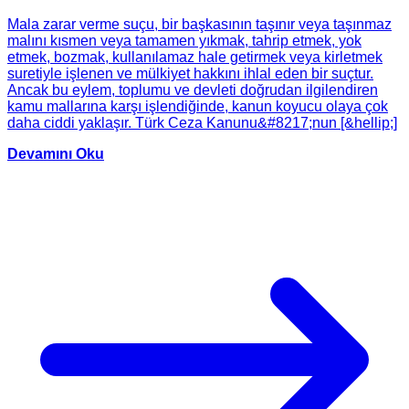
Mala zarar verme suçu, bir başkasının taşınır veya taşınmaz
malını kısmen veya tamamen yıkmak, tahrip etmek, yok
etmek, bozmak, kullanılamaz hale getirmek veya kirletmek
suretiyle işlenen ve mülkiyet hakkını ihlal eden bir suçtur.
Ancak bu eylem, toplumu ve devleti doğrudan ilgilendiren
kamu mallarına karşı işlendiğinde, kanun koyucu olaya çok
daha ciddi yaklaşır. Türk Ceza Kanunu&#8217;nun [&hellip;]
Devamını Oku