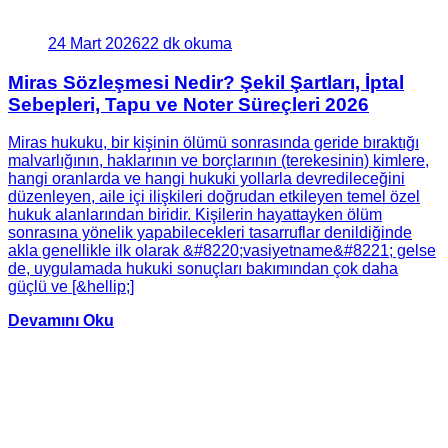
24 Mart 2026
22 dk okuma
Miras Sözleşmesi Nedir? Şekil Şartları, İptal
Sebepleri, Tapu ve Noter Süreçleri 2026
Miras hukuku, bir kişinin ölümü sonrasında geride bıraktığı
malvarlığının, haklarının ve borçlarının (terekesinin) kimlere,
hangi oranlarda ve hangi hukuki yollarla devredileceğini
düzenleyen, aile içi ilişkileri doğrudan etkileyen temel özel
hukuk alanlarından biridir. Kişilerin hayattayken ölüm
sonrasına yönelik yapabilecekleri tasarruflar denildiğinde
akla genellikle ilk olarak &#8220;vasiyetname&#8221; gelse
de, uygulamada hukuki sonuçları bakımından çok daha
güçlü ve [&hellip;]
Devamını Oku