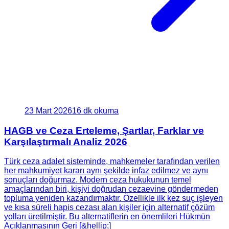
23 Mart 2026
16 dk okuma
HAGB ve Ceza Erteleme, Şartlar, Farklar ve
Karşılaştırmalı Analiz 2026
Türk ceza adalet sisteminde, mahkemeler tarafından verilen
her mahkumiyet kararı aynı şekilde infaz edilmez ve aynı
sonuçları doğurmaz. Modern ceza hukukunun temel
amaçlarından biri, kişiyi doğrudan cezaevine göndermeden
topluma yeniden kazandırmaktır. Özellikle ilk kez suç işleyen
ve kısa süreli hapis cezası alan kişiler için alternatif çözüm
yolları üretilmiştir. Bu alternatiflerin en önemlileri Hükmün
Açıklanmasının Geri [&hellip;]