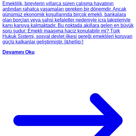
Emeklilik, bireylerin yıllarca süren çalışma hayatının
ardından rahatça yaşamaları gereken bir dönemdir. Ancak
günümüz ekonomik koşullarında birçok emekli, bankalara
olan borçları veya şahsi kefaletler nedeniyle icra takipleriyle
karşı karşıya kalmaktadır. Bu noktada akıllara gelen en büyük
soru şudur: Emekli maaşıma haciz konulabilir mi? Türk
Hukuk Sistemi, sosyal devlet ilkesi gereği emeklileri koruyan
güçlü kalkanlar geliştirmiştir. [&hellip;]
Devamını Oku