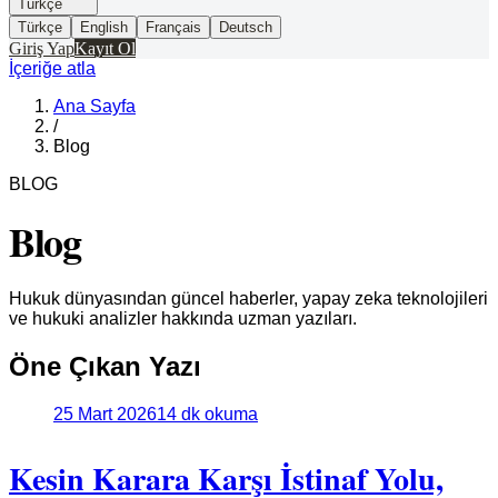
Türkçe
Türkçe
English
Français
Deutsch
Giriş Yap
Kayıt Ol
İçeriğe atla
Ana Sayfa
/
Blog
BLOG
Blog
Hukuk dünyasından güncel haberler, yapay zeka teknolojileri
ve hukuki analizler hakkında uzman yazıları.
Öne Çıkan Yazı
25 Mart 2026
14 dk okuma
Kesin Karara Karşı İstinaf Yolu,