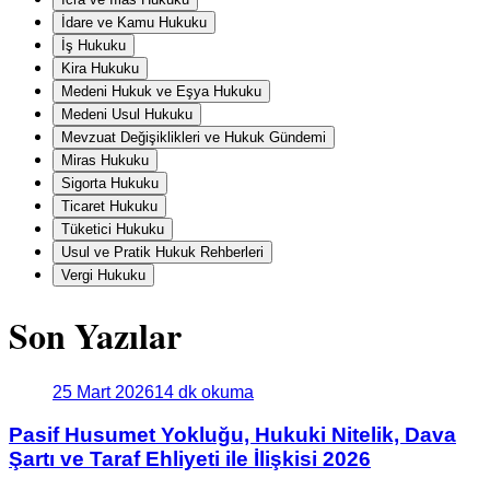
İdare ve Kamu Hukuku
İş Hukuku
Kira Hukuku
Medeni Hukuk ve Eşya Hukuku
Medeni Usul Hukuku
Mevzuat Değişiklikleri ve Hukuk Gündemi
Miras Hukuku
Sigorta Hukuku
Ticaret Hukuku
Tüketici Hukuku
Usul ve Pratik Hukuk Rehberleri
Vergi Hukuku
Son Yazılar
25 Mart 2026
14 dk okuma
Pasif Husumet Yokluğu, Hukuki Nitelik, Dava
Şartı ve Taraf Ehliyeti ile İlişkisi 2026