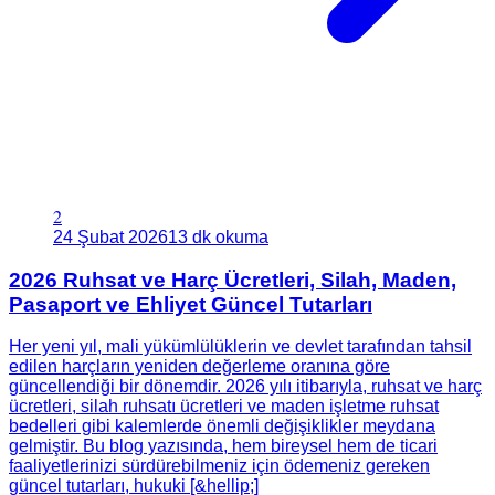
2
24 Şubat 2026
13 dk okuma
2026 Ruhsat ve Harç Ücretleri, Silah, Maden,
Pasaport ve Ehliyet Güncel Tutarları
Her yeni yıl, mali yükümlülüklerin ve devlet tarafından tahsil
edilen harçların yeniden değerleme oranına göre
güncellendiği bir dönemdir. 2026 yılı itibarıyla, ruhsat ve harç
ücretleri, silah ruhsatı ücretleri ve maden işletme ruhsat
bedelleri gibi kalemlerde önemli değişiklikler meydana
gelmiştir. Bu blog yazısında, hem bireysel hem de ticari
faaliyetlerinizi sürdürebilmeniz için ödemeniz gereken
güncel tutarları, hukuki [&hellip;]