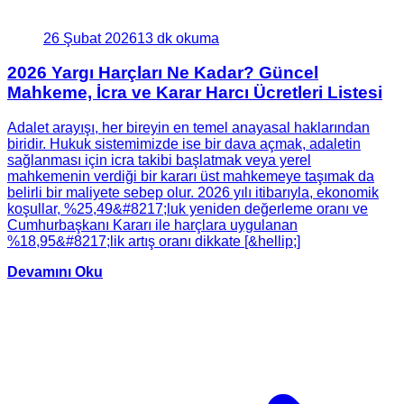
26 Şubat 2026
13 dk okuma
2026 Yargı Harçları Ne Kadar? Güncel
Mahkeme, İcra ve Karar Harcı Ücretleri Listesi
Adalet arayışı, her bireyin en temel anayasal haklarından
biridir. Hukuk sistemimizde ise bir dava açmak, adaletin
sağlanması için icra takibi başlatmak veya yerel
mahkemenin verdiği bir kararı üst mahkemeye taşımak da
belirli bir maliyete sebep olur. 2026 yılı itibarıyla, ekonomik
koşullar, %25,49&#8217;luk yeniden değerleme oranı ve
Cumhurbaşkanı Kararı ile harçlara uygulanan
%18,95&#8217;lik artış oranı dikkate [&hellip;]
Devamını Oku