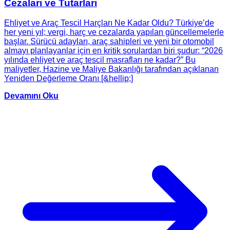
Cezaları ve Tutarları
Ehliyet ve Araç Tescil Harçları Ne Kadar Oldu? Türkiye’de
her yeni yıl; vergi, harç ve cezalarda yapılan güncellemelerle
başlar. Sürücü adayları, araç sahipleri ve yeni bir otomobil
almayı planlayanlar için en kritik sorulardan biri şudur: “2026
yılında ehliyet ve araç tescil masrafları ne kadar?” Bu
maliyetler, Hazine ve Maliye Bakanlığı tarafından açıklanan
Yeniden Değerleme Oranı [&hellip;]
Devamını Oku