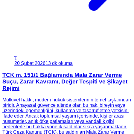
T
20 Şubat 2026
13 dk okuma
TCK m. 151/1 Bağlamında Mala Zarar Verme
Suçu, Zarar Kavramı, Değer Tespiti ve Şikayet
Rejimi
Mülkiyet hakkı, modern hukuk sistemlerinin temel taşlarından
biridir. Anayasal güvence altında olan bu hak, bireyin eşya
üzerindeki egemenliğini, kullanma ve tasarruf etme yetkisini
ifade eder. Ancak toplumsal yaşam içerisinde, kişiler arası
husumetler, anlık öfke patlamaları veya vandallık gibi
nedenlerle bu hakka yönelik saldırılar sıkça yaşanmaktadır.
Türk Ceza Kanunu (TCK), bu saldırıları Mala Zarar Verme