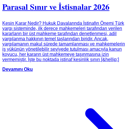
Parasal Sınır ve İstisnalar 2026
Kesin Karar Nedir? Hukuk Davalarında İstinafın Önemi Türk
yargı sisteminde, ilk derece mahkemeleri tarafından verilen
kararların bir üst mahkeme tarafından denetlenmesi, adil
yargılanma hakkının temel taşlarından biridir. Ancak,
yargılamanın makul sürede tamamlanması ve mahkemelerin
iş yükünün yönetilebilir seviyede tutulması amacıyla kanun
koyucu, her kararın üst mahkemeye taşınmasına izin
vermemiştir. İşte bu noktada istinaf kesinlik sınırı [&hellip;]
Devamını Oku