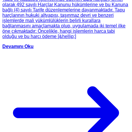
olarak 492 sayılı Harçlar Kanunu hükümlerine ve bu Kanuna
bağlı (4) sayılı Tarife düzenlemelerine dayanmaktadır. Tapu
harçlarının hukuki altyapısı, taşınmaz devri ve benzeri
işlemlerde mali yükümlülüklerin belirli kurallara
bağlanmasını amaçlamakta olup, uygulamada iki temel ilke
öne çıkmaktadır: Öncelikle, hangi işlemlerin harca tabi
olduğu ve bu harcı ödeme [&hellip;]
Devamını Oku