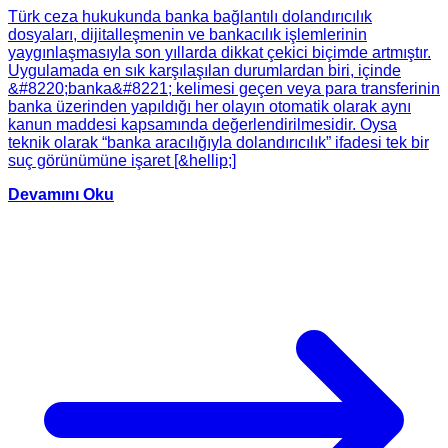
Türk ceza hukukunda banka bağlantılı dolandırıcılık
dosyaları, dijitalleşmenin ve bankacılık işlemlerinin
yaygınlaşmasıyla son yıllarda dikkat çekici biçimde artmıştır.
Uygulamada en sık karşılaşılan durumlardan biri, içinde
&#8220;banka&#8221; kelimesi geçen veya para transferinin
banka üzerinden yapıldığı her olayın otomatik olarak aynı
kanun maddesi kapsamında değerlendirilmesidir. Oysa
teknik olarak “banka aracılığıyla dolandırıcılık” ifadesi tek bir
suç görünümüne işaret [&hellip;]
Devamını Oku