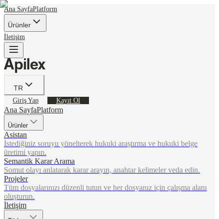
Ana Sayfa
Platform
Ürünler
İletişim
TR
Giriş Yap
Kayıt Ol
Ana Sayfa
Platform
Ürünler
Asistan
İstediğiniz soruyu yönelterek hukuki araştırma ve hukuki belge
üretimi yapın.
Semantik Karar Arama
Somut olayı anlatarak karar arayın, anahtar kelimeler veda edin.
Projeler
Tüm dosyalarınızı düzenli tutun ve her dosyanız için çalışma alanı
oluşturun.
İletişim