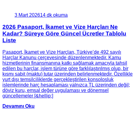
3 Mart 2026
14 dk okuma
2026 Pasaport, İkamet ve Vize Harçları Ne
Kadar? Süreye Göre Güncel Ücretler Tablolu
Liste
Pasaport, İkamet ve Vize Harçları, Türkiye’de 492 sayılı
Harçlar Kanunu çerçevesinde düzenlenmektedir. Kamu
hizmetlerinin finansmanına katkı sağlamak amacıyla tahsil
edilen bu harçlar, işlem türüne göre farklılaştırılmış olup, bir
kısmı sabit (maktu) tutar üzerinden belirlenmektedir. Özellikle
yurt dışı temsilciliklerde gerçekleştirilen konsolosluk
işlemlerinde harç hesaplaması yalnızca TL üzerinden değil;
döviz kuru, emsal değer uygulaması ve dönemsel
güncellemeler [&hellip;]
Devamını Oku