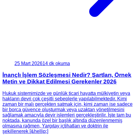
25 Mart 2026
14 dk okuma
İnançlı İşlem Sözleşmesi Nedir? Şartları, Örnek
Metin ve Dikkat Edilmesi Gerekenler 2026
Hukuk sistemimizde ve günlük ticari hayatta mülkiyetin veya
hakların devri çok çeşitli sebeplerle yapılabilmektedir. Kimi
zaman bir malı gerçekten satmak için, kimi zaman ise sadece
bir borca güvence oluşturmak veya uzaktan yönetilmesini
sağlamak amacıyla devir işlemleri gerçekleştirilir. İşte tam bu
noktada, kanunda özel bir başlık altında düzenlenmemiş
olmasına rağmen, Yargıtay içtihatları ve doktrin ile
şekillenerek [&hellip;]