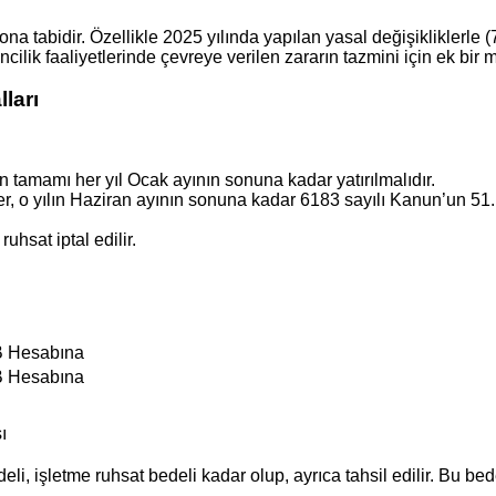
na tabidir. Özellikle 2025 yılında yapılan yasal değişikliklerle
ilik faaliyetlerinde çevreye verilen zararın tazmini için ek bir m
ları
 tamamı her yıl Ocak ayının sonuna kadar yatırılmalıdır.
r, o yılın Haziran ayının sonuna kadar 6183 sayılı Kanun’un 5
sat iptal edilir.
OB Hesabına
OB Hesabına
ı
li, işletme ruhsat bedeli kadar olup, ayrıca tahsil edilir. Bu be