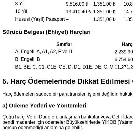
3 Yıl
9.516,00 ₺
1.351,00 ₺
10.8
10 Yıl
13.410,40 ₺
1.351,00 ₺
14.7
Hususi (Yeşil) Pasaport
–
1.351,00 ₺
1.35
Sürücü Belgesi (Ehliyet) Harçları
Sınıflar
Harç
A, Engelli A, A1, A2, F ve H
2.239,90
B, Engelli B
6.754,60
B1, BE, C, C1, C1E, CE, D, D1, D1E, DE, G, M
11.271,2
5. Harç Ödemelerinde Dikkat Edilmesi
Harç ödemeleri sadece bir para transferi işlemi değildir; hukuk
a) Ödeme Yerleri ve Yöntemleri
Çoğu harç, Vergi Daireleri, anlaşmalı bankalar veya Gelir İdare
bendi madenler için ödemeler Büyükşehirlerde YİKOB (Yatırım İ
borcun ödenmediği anlamına gelebilir.