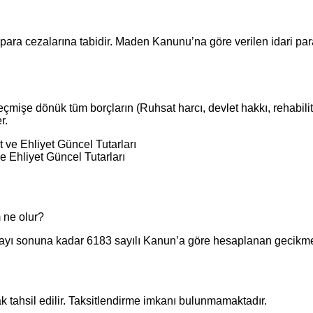
 para cezalarına tabidir. Maden Kanunu’na göre verilen idari pa
geçmişe dönük tüm borçların (Ruhsat harcı, devlet hakkı, rehabili
r.
e Ehliyet Güncel Tutarları
 ne olur?
ı sonuna kadar 6183 sayılı Kanun’a göre hesaplanan gecikme z
arak tahsil edilir. Taksitlendirme imkanı bulunmamaktadır.