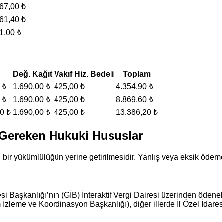
67,00 ₺
61,40 ₺
1,00 ₺
Değ. Kağıt
Vakıf Hiz. Bedeli
Toplam
 ₺
1.690,00 ₺
425,00 ₺
4.354,90 ₺
 ₺
1.690,00 ₺
425,00 ₺
8.869,60 ₺
0 ₺
1.690,00 ₺
425,00 ₺
13.386,20 ₺
 Gereken Hukuki Hususlar
i bir yükümlülüğün yerine getirilmesidir. Yanlış veya eksik ödeme
si Başkanlığı’nın (GİB) İnteraktif Vergi Dairesi üzerinden ödenebi
zleme ve Koordinasyon Başkanlığı), diğer illerde İl Özel İdares