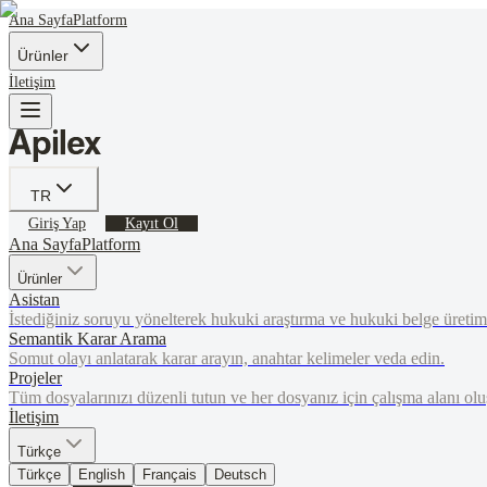
Ana Sayfa
Platform
Ürünler
İletişim
TR
Giriş Yap
Kayıt Ol
Ana Sayfa
Platform
Ürünler
Asistan
İstediğiniz soruyu yönelterek hukuki araştırma ve hukuki belge üretim
Semantik Karar Arama
Somut olayı anlatarak karar arayın, anahtar kelimeler veda edin.
Projeler
Tüm dosyalarınızı düzenli tutun ve her dosyanız için çalışma alanı olu
İletişim
Türkçe
Türkçe
English
Français
Deutsch