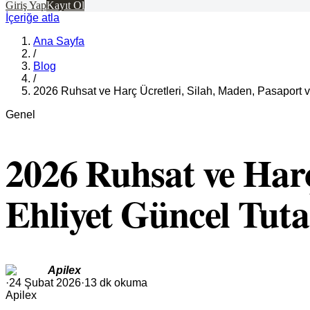
Giriş Yap
Kayıt Ol
İçeriğe atla
Ana Sayfa
/
Blog
/
2026 Ruhsat ve Harç Ücretleri, Silah, Maden, Pasaport v
Genel
2026 Ruhsat ve Harç
Ehliyet Güncel Tuta
Apilex
·
24 Şubat 2026
·
13 dk okuma
Apilex