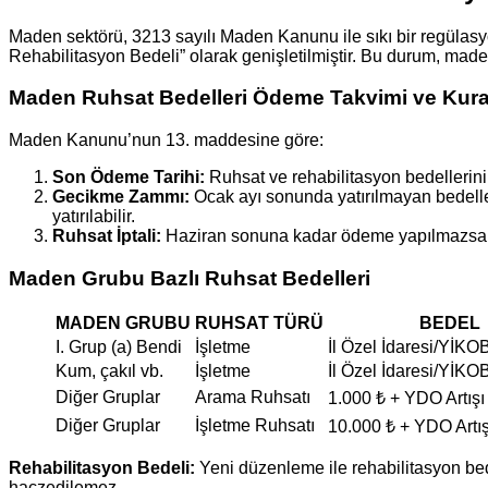
Maden sektörü, 3213 sayılı Maden Kanunu ile sıkı bir regülasyo
Rehabilitasyon Bedeli” olarak genişletilmiştir. Bu durum, madenc
Maden Ruhsat Bedelleri Ödeme Takvimi ve Kural
Maden Kanunu’nun 13. maddesine göre:
Son Ödeme Tarihi:
Ruhsat ve rehabilitasyon bedellerinin
Gecikme Zammı:
Ocak ayı sonunda yatırılmayan bedelle
yatırılabilir.
Ruhsat İptali:
Haziran sonuna kadar ödeme yapılmazsa ruh
Maden Grubu Bazlı Ruhsat Bedelleri
MADEN GRUBU
RUHSAT TÜRÜ
BEDEL
I. Grup (a) Bendi
İşletme
İl Özel İdaresi/YİK
Kum, çakıl vb.
İşletme
İl Özel İdaresi/YİK
Diğer Gruplar
Arama Ruhsatı
1.000 ₺ + YDO Artışı
Diğer Gruplar
İşletme Ruhsatı
10.000 ₺ + YDO Artış
Rehabilitasyon Bedeli:
Yeni düzenleme ile rehabilitasyon bede
haczedilemez.