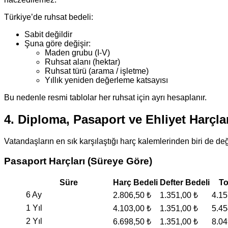
Türkiye’de ruhsat bedeli:
Sabit değildir
Şuna göre değişir:
Maden grubu (I-V)
Ruhsat alanı (hektar)
Ruhsat türü (arama / işletme)
Yıllık yeniden değerleme katsayısı
Bu nedenle resmi tablolar her ruhsat için ayrı hesaplanır.
4. Diploma, Pasaport ve Ehliyet Harçlar
Vatandaşların en sık karşılaştığı harç kalemlerinden biri de değe
Pasaport Harçları (Süreye Göre)
Süre
Harç Bedeli
Defter Bedeli
T
6 Ay
2.806,50 ₺
1.351,00 ₺
4.15
1 Yıl
4.103,00 ₺
1.351,00 ₺
5.45
2 Yıl
6.698,50 ₺
1.351,00 ₺
8.04