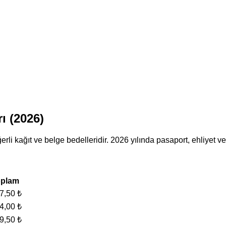
ı (2026)
rli kağıt ve belge bedelleridir. 2026 yılında pasaport, ehliyet ve
oplam
7,50 ₺
4,00 ₺
9,50 ₺