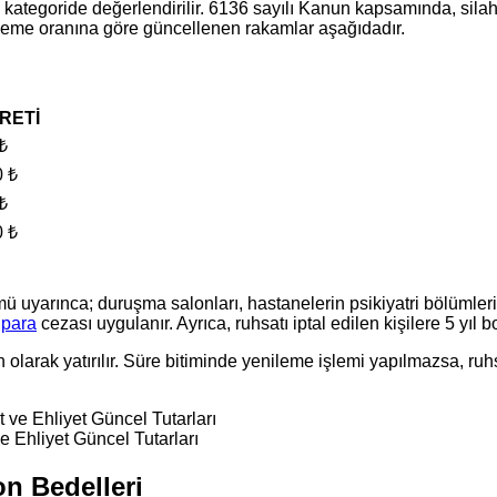
kategoride değerlendirilir. 6136 sayılı Kanun kapsamında, silah r
ğerleme oranına göre güncellenen rakamlar aşağıdadır.
RETİ
₺
0 ₺
₺
0 ₺
uyarınca; duruşma salonları, hastanelerin psikiyatri bölümleri,
i
para
cezası uygulanır. Ayrıca, ruhsatı iptal edilen kişilere 5 yıl
in olarak yatırılır. Süre bitiminde yenileme işlemi yapılmazsa, ruh
e Ehliyet Güncel Tutarları
n Bedelleri