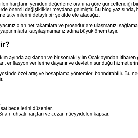
dilen harçların yeniden değerleme oranına göre güncellendiği bir d
erde önemli değişiklikler meydana gelmiştir. Bu blog yazısında, h
 takvimlerini detaylı bir şekilde ele alacağız.
acınız olan net rakamlara ve prosedürlere ulaşmanızı sağlamakt
 yaptırımlarla karşılaşmamanız adına büyük önem taşır.
ir?
ın Ekim ayında açıklanan ve bir sonraki yılın Ocak ayından itiba
ran, enflasyon verilerine dayanır ve devletin sunduğu hizmetlerin
esinde özel artış ve hesaplama yöntemleri barındırabilir. Bu 
r.
.
at bedellerini düzenler.
ilah ruhsatı harçları ve cezai müeyyideleri kapsar.