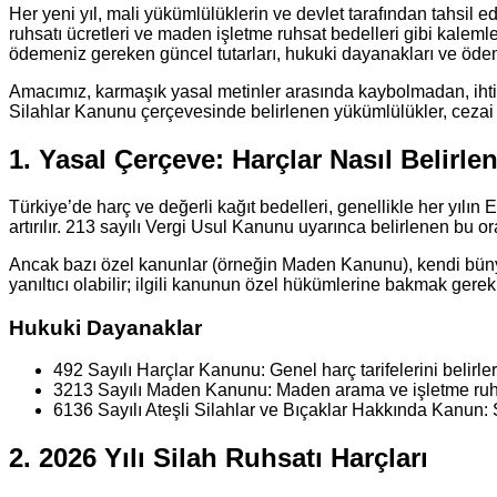
Her yeni yıl, mali yükümlülüklerin ve devlet tarafından tahsil e
ruhsatı ücretleri ve maden işletme ruhsat bedelleri gibi kaleml
ödemeniz gereken güncel tutarları, hukuki dayanakları ve ödeme
Amacımız, karmaşık yasal metinler arasında kaybolmadan, ihtiy
Silahlar Kanunu çerçevesinde belirlenen yükümlülükler, cezai
1. Yasal Çerçeve: Harçlar Nasıl Belirlen
Türkiye’de harç ve değerli kağıt bedelleri, genellikle her yıl
artırılır. 213 sayılı Vergi Usul Kanunu uyarınca belirlenen bu o
Ancak bazı özel kanunlar (örneğin Maden Kanunu), kendi büny
yanıltıcı olabilir; ilgili kanunun özel hükümlerine bakmak gereki
Hukuki Dayanaklar
492 Sayılı Harçlar Kanunu: Genel harç tarifelerini belirler
3213 Sayılı Maden Kanunu: Maden arama ve işletme ruhs
6136 Sayılı Ateşli Silahlar ve Bıçaklar Hakkında Kanun: S
2. 2026 Yılı Silah Ruhsatı Harçları