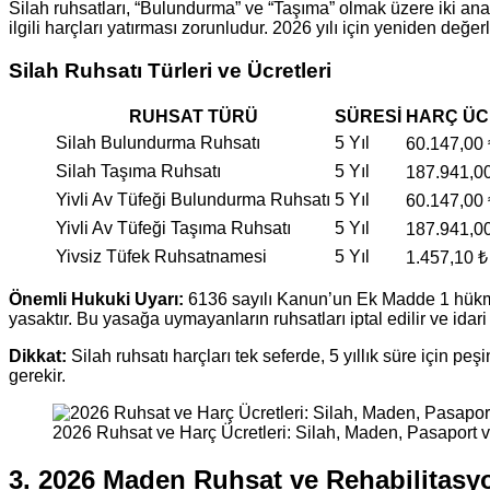
Silah ruhsatları, “Bulundurma” ve “Taşıma” olmak üzere iki ana 
ilgili harçları yatırması zorunludur. 2026 yılı için yeniden de
Silah Ruhsatı Türleri ve Ücretleri
RUHSAT TÜRÜ
SÜRESİ
HARÇ ÜC
Silah Bulundurma Ruhsatı
5 Yıl
60.147,00 
Silah Taşıma Ruhsatı
5 Yıl
187.941,0
Yivli Av Tüfeği Bulundurma Ruhsatı
5 Yıl
60.147,00 
Yivli Av Tüfeği Taşıma Ruhsatı
5 Yıl
187.941,0
Yivsiz Tüfek Ruhsatnamesi
5 Yıl
1.457,10 ₺
Önemli Hukuki Uyarı:
6136 sayılı Kanun’un Ek Madde 1 hükmü 
yasaktır. Bu yasağa uymayanların ruhsatları iptal edilir ve idar
Dikkat:
Silah ruhsatı harçları tek seferde, 5 yıllık süre için peş
gerekir.
2026 Ruhsat ve Harç Ücretleri: Silah, Maden, Pasaport v
3. 2026 Maden Ruhsat ve Rehabilitasyo