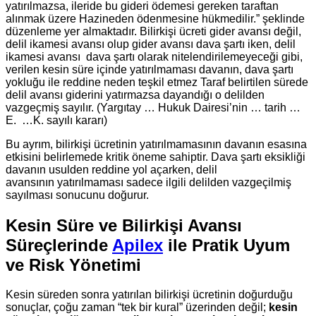
yatırılmazsa, ileride bu gideri ödemesi gereken taraftan
alınmak üzere Hazineden ödenmesine hükmedilir.” şeklinde
düzenleme yer almaktadır. Bilirkişi ücreti gider avansı değil,
delil ikamesi avansı olup gider avansı dava şartı iken, delil
ikamesi avansı dava şartı olarak nitelendirilemeyeceği gibi,
verilen kesin süre içinde yatırılmaması davanın, dava şartı
yokluğu ile reddine neden teşkil etmez Taraf belirtilen sürede
delil avansı giderini yatırmazsa dayandığı o delilden
vazgeçmiş sayılır. (Yargıtay … Hukuk Dairesi’nin … tarih …
E. …K. sayılı kararı)
Bu ayrım, bilirkişi ücretinin yatırılmamasının davanın esasına
etkisini belirlemede kritik öneme sahiptir. Dava şartı eksikliği
davanın usulden reddine yol açarken, delil
avansının yatırılmaması sadece ilgili delilden vazgeçilmiş
sayılması sonucunu doğurur.
Kesin Süre ve Bilirkişi Avansı
Süreçlerinde
Apilex
ile Pratik Uyum
ve Risk Yönetimi
Kesin süreden sonra yatırılan bilirkişi ücretinin doğurduğu
sonuçlar, çoğu zaman “tek bir kural” üzerinden değil;
kesin