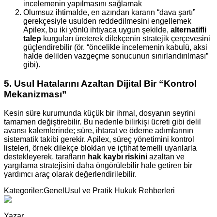
incelemenin yapılmasını sağlamak
Olumsuz ihtimalde, en azından kararın “dava şartı”
gerekçesiyle usulden reddedilmesini engellemek
Apilex, bu iki yönlü ihtiyaca uygun şekilde,
alternatifli
talep
kurguları üreterek dilekçenin stratejik çerçevesini
güçlendirebilir (ör. “öncelikle incelemenin kabulü, aksi
halde delilden vazgeçme sonucunun sınırlandırılması”
gibi).
5. Usul Hatalarını Azaltan Dijital Bir “Kontrol
Mekanizması”
Kesin süre kurumunda küçük bir ihmal, dosyanın seyrini
tamamen değiştirebilir. Bu nedenle bilirkişi ücreti gibi delil
avansı kalemlerinde; süre, ihtarat ve ödeme adımlarının
sistematik takibi gerekir. Apilex, süreç yönetimini kontrol
listeleri, örnek dilekçe blokları ve içtihat temelli uyarılarla
destekleyerek, tarafların
hak kaybı riskini
azaltan ve
yargılama stratejisini daha öngörülebilir hale getiren bir
yardımcı araç olarak değerlendirilebilir.
Kategoriler:
Genel
Usul ve Pratik Hukuk Rehberleri
Yazar