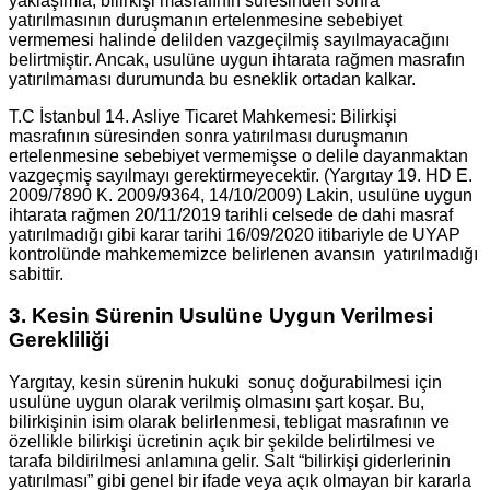
yaklaşımla, bilirkişi masrafının süresinden sonra
yatırılmasının duruşmanın ertelenmesine sebebiyet
vermemesi halinde delilden vazgeçilmiş sayılmayacağını
belirtmiştir. Ancak, usulüne uygun ihtarata rağmen masrafın
yatırılmaması durumunda bu esneklik ortadan kalkar.
T.C İstanbul 14. Asliye Ticaret Mahkemesi: Bilirkişi
masrafının süresinden sonra yatırılması duruşmanın
ertelenmesine sebebiyet vermemişse o delile dayanmaktan
vazgeçmiş sayılmayı gerektirmeyecektir. (Yargıtay 19. HD E.
2009/7890 K. 2009/9364, 14/10/2009) Lakin, usulüne uygun
ihtarata rağmen 20/11/2019 tarihli celsede de dahi masraf
yatırılmadığı gibi karar tarihi 16/09/2020 itibariyle de UYAP
kontrolünde mahkememizce belirlenen avansın yatırılmadığı
sabittir.
3. Kesin Sürenin Usulüne Uygun Verilmesi
Gerekliliği
Yargıtay, kesin sürenin hukuki sonuç doğurabilmesi için
usulüne uygun olarak verilmiş olmasını şart koşar. Bu,
bilirkişinin isim olarak belirlenmesi, tebligat masrafının ve
özellikle bilirkişi ücretinin açık bir şekilde belirtilmesi ve
tarafa bildirilmesi anlamına gelir. Salt “bilirkişi giderlerinin
yatırılması” gibi genel bir ifade veya açık olmayan bir kararla