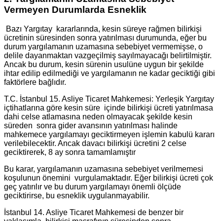
Vermeyen Durumlarda Esneklik
Bazı Yargıtay kararlarında, kesin süreye rağmen bilirkişi
ücretinin süresinden sonra yatırılması durumunda, eğer bu
durum yargılamanın uzamasına sebebiyet vermemişse, o
delile dayanmaktan vazgeçilmiş sayılmayacağı belirtilmiştir.
Ancak bu durum, kesin sürenin usulüne uygun bir şekilde
ihtar edilip edilmediği ve yargılamanın ne kadar geciktiği gibi
faktörlere bağlıdır.
T.C. İstanbul 15. Asliye Ticaret Mahkemesi: Yerleşik Yargıtay
içtihatlarına göre kesin süre içinde bilirkişi ücreti yatırılmasa
dahi celse atlamasına neden olmayacak şekilde kesin
süreden sonra gider avansının yatırılması halinde
mahkemece yargılamayı geciktirmeyen işlemin kabulü kararı
verilebilecektir. Ancak davacı bilirkişi ücretini 2 celse
geciktirerek, 8 ay sonra tamamlamıştır
Bu karar, yargılamanın uzamasına sebebiyet verilmemesi
koşulunun önemini vurgulamaktadır. Eğer bilirkişi ücreti çok
geç yatırılır ve bu durum yargılamayı önemli ölçüde
geciktirirse, bu esneklik uygulanmayabilir.
İstanbul 14. Asliye Ticaret Mahkemesi de benzer bir