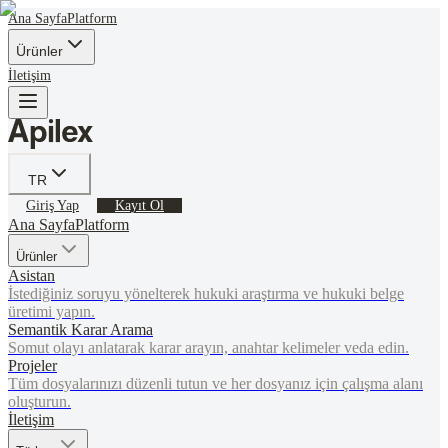
Ana Sayfa
Platform
Ürünler
İletişim
TR
Giriş Yap
Kayıt Ol
Ana Sayfa
Platform
Ürünler
Asistan
İstediğiniz soruyu yönelterek hukuki araştırma ve hukuki belge
üretimi yapın.
Semantik Karar Arama
Somut olayı anlatarak karar arayın, anahtar kelimeler veda edin.
Projeler
Tüm dosyalarınızı düzenli tutun ve her dosyanız için çalışma alanı
oluşturun.
İletişim