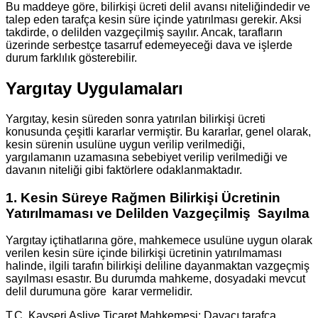
Bu maddeye göre, bilirkişi ücreti delil avansı niteliğindedir ve
talep eden tarafça kesin süre içinde yatırılması gerekir. Aksi
takdirde, o delilden vazgeçilmiş sayılır. Ancak, tarafların
üzerinde serbestçe tasarruf edemeyeceği dava ve işlerde
durum farklılık gösterebilir.
Yargıtay Uygulamaları
Yargıtay, kesin süreden sonra yatırılan bilirkişi ücreti
konusunda çeşitli kararlar vermiştir. Bu kararlar, genel olarak,
kesin sürenin usulüne uygun verilip verilmediği,
yargılamanın uzamasına sebebiyet verilip verilmediği ve
davanın niteliği gibi faktörlere odaklanmaktadır.
1. Kesin Süreye Rağmen Bilirkişi Ücretinin
Yatırılmaması ve Delilden Vazgeçilmiş Sayılma
Yargıtay içtihatlarına göre, mahkemece usulüne uygun olarak
verilen kesin süre içinde bilirkişi ücretinin yatırılmaması
halinde, ilgili tarafın bilirkişi deliline dayanmaktan vazgeçmiş
sayılması esastır. Bu durumda mahkeme, dosyadaki mevcut
delil durumuna göre karar vermelidir.
T.C. Kayseri Asliye Ticaret Mahkemesi: Davacı tarafça