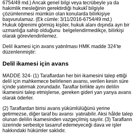
6754/49 md.) Ancak genel bilgi veya tecrübeyle ya da
hakimlik mesleğinin gerektirdiği hukukî bilgiyle
çözümlenmesi mümkün olan konularda bilirkişiye
başvurulamaz. (Ek cümle: 3/11/2016-6754/49 md.)
Hukuk öğrenimi görmüş kişiler, hukuk alanı dışında ayrı bir
uzmanlığa sahip olduğunu belgelendirmedikçe, bilirkişi
olarak görevlendirilemez.
Delil ikamesi için avans yatırılması HMK madde 324’te
düzenlenmiştir:
Delil ikamesi için avans
MADDE 324- (1) Taraflardan her biri ikamesini talep ettiği
delil için mahkemece belirlenen avansı, verilen kesin süre
içinde yatırmak zorundadır. Taraflar birlikte aynı delilin
ikamesini talep etmişlerse, gereken gideri yarı yarıya avans
olarak öderler.
(2) Taraflardan birisi avans yükümlülüğünü yerine
getirmezse, diğer taraf bu avansı yatırabilir. Aksi hâlde talep
olunan delilin ikamesinden vazgeçilmiş sayılır. (3) Tarafların
üzerinde serbestçe tasarruf edemeyeceği dava ve işler
hakkındaki hükümler saklıdır.