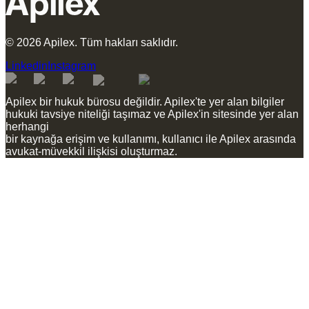
©
2026
Apilex.
Tüm hakları saklıdır.
Linkedin
Instagram
Apilex bir hukuk bürosu değildir. Apilex'te yer alan bilgiler
hukuki tavsiye niteliği taşımaz ve Apilex'in sitesinde yer alan
herhangi
bir kaynağa erişim ve kullanımı, kullanıcı ile Apilex arasında
avukat-müvekkil ilişkisi oluşturmaz.