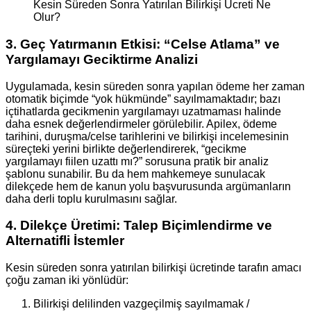
Kesin Süreden Sonra Yatırılan Bilirkişi Ücreti Ne
Olur?
3. Geç Yatırmanın Etkisi: “Celse Atlama” ve
Yargılamayı Geciktirme Analizi
Uygulamada, kesin süreden sonra yapılan ödeme her zaman
otomatik biçimde “yok hükmünde” sayılmamaktadır; bazı
içtihatlarda gecikmenin yargılamayı uzatmaması halinde
daha esnek değerlendirmeler görülebilir. Apilex, ödeme
tarihini, duruşma/celse tarihlerini ve bilirkişi incelemesinin
süreçteki yerini birlikte değerlendirerek, “gecikme
yargılamayı fiilen uzattı mı?” sorusuna pratik bir analiz
şablonu sunabilir. Bu da hem mahkemeye sunulacak
dilekçede hem de kanun yolu başvurusunda argümanların
daha derli toplu kurulmasını sağlar.
4. Dilekçe Üretimi: Talep Biçimlendirme ve
Alternatifli İstemler
Kesin süreden sonra yatırılan bilirkişi ücretinde tarafın amacı
çoğu zaman iki yönlüdür:
Bilirkişi delilinden vazgeçilmiş sayılmamak /