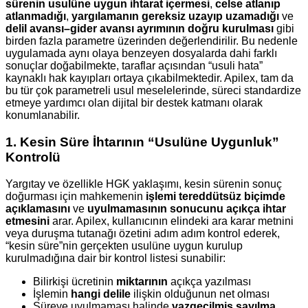
sürenin usulüne uygun ihtarat içermesi
,
celse atlanıp
atlanmadığı
,
yargılamanın gereksiz uzayıp uzamadığı
ve
delil avansı–gider avansı ayrımının doğru kurulması
gibi
birden fazla parametre üzerinden değerlendirilir. Bu nedenle
uygulamada aynı olaya benzeyen dosyalarda dahi farklı
sonuçlar doğabilmekte, taraflar açısından “usuli hata”
kaynaklı hak kayıpları ortaya çıkabilmektedir. Apilex, tam da
bu tür çok parametreli usul meselelerinde, süreci standardize
etmeye yardımcı olan dijital bir destek katmanı olarak
konumlanabilir.
1. Kesin Süre İhtarının “Usulüne Uygunluk”
Kontrolü
Yargıtay ve özellikle HGK yaklaşımı, kesin sürenin sonuç
doğurması için mahkemenin
işlemi tereddütsüz biçimde
açıklamasını
ve
uyulmamasının sonucunu açıkça ihtar
etmesini
arar. Apilex, kullanıcının elindeki ara karar metnini
veya duruşma tutanağı özetini adım adım kontrol ederek,
“kesin süre”nin gerçekten usulüne uygun kurulup
kurulmadığına dair bir kontrol listesi sunabilir:
Bilirkişi ücretinin
miktarının
açıkça yazılması
İşlemin
hangi delile
ilişkin olduğunun net olması
Süreye uyulmaması halinde
vazgeçilmiş sayılma