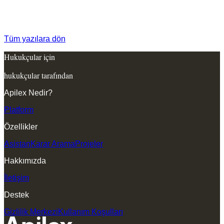
Tüm yazılara dön
Hukukçular için
hukukçular tarafından
Apilex Nedir?
Platform
Özellikler
Asistan
Karar Arama
Projeler
Hakkımızda
İletişim
Destek
Gizlilik Merkezi
Kullanım Koşulları