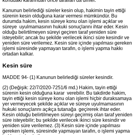
konudaki kararından önce tarafları da dinler.
Kanunun belirlediği süreler kesin olup, hakimin tayin ettiği
sürenin kesin olduğuna karar vermesi mümkündür. Bu
durumda hakim, kesin süreye konu olan işlemi açıklar ve
süreye uyulmamasının hukuki sonuçlarını ihtar eder. Kesin
olduğu belirtilmeyen süreyi geçiren taraf yeniden süre
isteyebilir; ancak bu şekilde verilecek ikinci süre kesindir ve
yeniden süre verilemez. Kesin süre içinde yapılması gereken
işlemi süresinde yapmayan tarafın, o işlemi yapma hakkı
ortadan kalkar.
Kesin süre
MADDE 94- (1) Kanunun belirlediği süreler kesindir.
(2) (Değişik: 22/7/2020-7251/6 md.) Hakim, tayin ettiği
sürenin kesin olduğuna karar verebilir. Bu takdirde hakim,
tayin ettiği kesin süreye konu olan işlemi hiçbir duraksamaya
yer vermeyecek şekilde açıklar ve süreye uyulmamasının
hukuki sonuçlarını açıkça tutanağa geçirerek ihtar eder.
Kesin olduğu belirtilmeyen süreyi geçirmiş olan taraf yeniden
süre isteyebilir; bu şekilde verilecek ikinci süre kesindir ve
yeniden süre verilemez. (3) Kesin süre içinde yapılması
gereken işlemi, süresinde yapmayan tarafın, o işlemi yapma