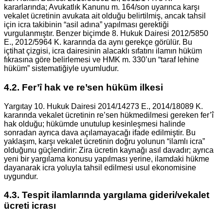
kararlarında; Avukatlık Kanunu m. 164/son uyarınca karşı
vekalet ücretinin avukata ait olduğu belirtilmiş, ancak tahsil
için icra takibinin “asil adına” yapılması gerektiği
vurgulanmıştır. Benzer biçimde 8. Hukuk Dairesi 2012/5850
E., 2012/5964 K. kararında da aynı gerekçe görülür. Bu
içtihat çizgisi, icra dairesinin alacaklı sıfatını ilamın hüküm
fıkrasına göre belirlemesi ve HMK m. 330’un “taraf lehine
hüküm” sistematiğiyle uyumludur.
4.2. Fer’î hak ve re’sen hüküm ilkesi
Yargıtay 10. Hukuk Dairesi 2014/14273 E., 2014/18089 K.
kararında vekalet ücretinin re’sen hükmedilmesi gereken fer’î
hak olduğu; hükümde unutulup kesinleşmesi halinde
sonradan ayrıca dava açılamayacağı ifade edilmiştir. Bu
yaklaşım, karşı vekalet ücretinin doğru yolunun “ilamlı icra”
olduğunu güçlendirir: Zira ücretin kaynağı asıl davadır; ayrıca
yeni bir yargılama konusu yapılması yerine, ilamdaki hükme
dayanarak icra yoluyla tahsil edilmesi usul ekonomisine
uygundur.
4.3. Tespit ilamlarında yargılama gideri/vekalet
ücreti icrası