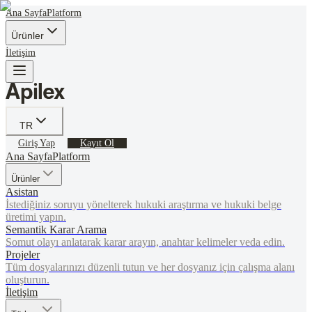
Ana Sayfa
Platform
Ürünler
İletişim
TR
Giriş Yap
Kayıt Ol
Ana Sayfa
Platform
Ürünler
Asistan
İstediğiniz soruyu yönelterek hukuki araştırma ve hukuki belge
üretimi yapın.
Semantik Karar Arama
Somut olayı anlatarak karar arayın, anahtar kelimeler veda edin.
Projeler
Tüm dosyalarınızı düzenli tutun ve her dosyanız için çalışma alanı
oluşturun.
İletişim