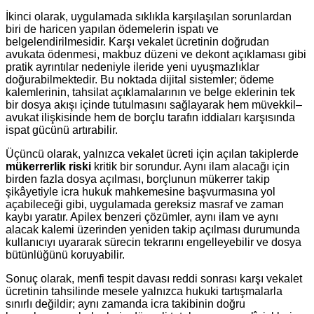
İkinci olarak, uygulamada sıklıkla karşılaşılan sorunlardan
biri de haricen yapılan ödemelerin ispatı ve
belgelendirilmesidir. Karşı vekalet ücretinin doğrudan
avukata ödenmesi, makbuz düzeni ve dekont açıklaması gibi
pratik ayrıntılar nedeniyle ileride yeni uyuşmazlıklar
doğurabilmektedir. Bu noktada dijital sistemler; ödeme
kalemlerinin, tahsilat açıklamalarının ve belge eklerinin tek
bir dosya akışı içinde tutulmasını sağlayarak hem müvekkil–
avukat ilişkisinde hem de borçlu tarafın iddiaları karşısında
ispat gücünü artırabilir.
Üçüncü olarak, yalnızca vekalet ücreti için açılan takiplerde
mükerrerlik riski
kritik bir sorundur. Aynı ilam alacağı için
birden fazla dosya açılması, borçlunun mükerrer takip
şikâyetiyle icra hukuk mahkemesine başvurmasına yol
açabileceği gibi, uygulamada gereksiz masraf ve zaman
kaybı yaratır. Apilex benzeri çözümler, aynı ilam ve aynı
alacak kalemi üzerinden yeniden takip açılması durumunda
kullanıcıyı uyararak sürecin tekrarını engelleyebilir ve dosya
bütünlüğünü koruyabilir.
Sonuç olarak, menfi tespit davası reddi sonrası karşı vekalet
ücretinin tahsilinde mesele yalnızca hukuki tartışmalarla
sınırlı değildir; aynı zamanda icra takibinin doğru