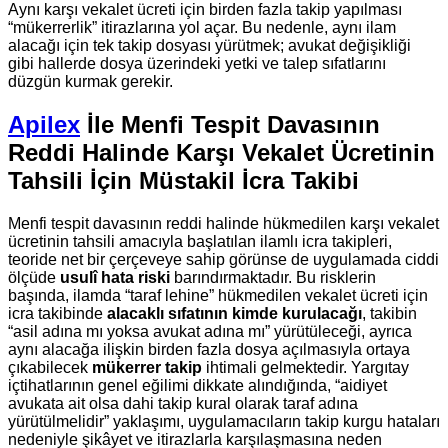
Aynı karşı vekalet ücreti için birden fazla takip yapılması
“mükerrerlik” itirazlarına yol açar. Bu nedenle, aynı ilam
alacağı için tek takip dosyası yürütmek; avukat değişikliği
gibi hallerde dosya üzerindeki yetki ve talep sıfatlarını
düzgün kurmak gerekir.
Apilex
İle Menfi Tespit Davasının
Reddi Halinde Karşı Vekalet Ücretinin
Tahsili İçin Müstakil İcra Takibi
Menfi tespit davasının reddi halinde hükmedilen karşı vekalet
ücretinin tahsili amacıyla başlatılan ilamlı icra takipleri,
teoride net bir çerçeveye sahip görünse de uygulamada ciddi
ölçüde
usulî hata riski
barındırmaktadır. Bu risklerin
başında, ilamda “taraf lehine” hükmedilen vekalet ücreti için
icra takibinde
alacaklı sıfatının kimde kurulacağı
, takibin
“asil adına mı yoksa avukat adına mı” yürütüleceği, ayrıca
aynı alacağa ilişkin birden fazla dosya açılmasıyla ortaya
çıkabilecek
mükerrer takip
ihtimali gelmektedir. Yargıtay
içtihatlarının genel eğilimi dikkate alındığında, “aidiyet
avukata ait olsa dahi takip kural olarak taraf adına
yürütülmelidir” yaklaşımı, uygulamacıların takip kurgu hataları
nedeniyle şikâyet ve itirazlarla karşılaşmasına neden