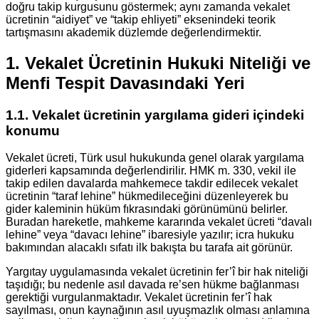
doğru takip kurgusunu göstermek; aynı zamanda vekalet
ücretinin “aidiyet” ve “takip ehliyeti” eksenindeki teorik
tartışmasını akademik düzlemde değerlendirmektir.
1. Vekalet Ücretinin Hukuki Niteliği ve
Menfi Tespit Davasındaki Yeri
1.1. Vekalet ücretinin yargılama gideri içindeki
konumu
Vekalet ücreti, Türk usul hukukunda genel olarak yargılama
giderleri kapsamında değerlendirilir. HMK m. 330, vekil ile
takip edilen davalarda mahkemece takdir edilecek vekalet
ücretinin “taraf lehine” hükmedileceğini düzenleyerek bu
gider kaleminin hüküm fıkrasındaki görünümünü belirler.
Buradan hareketle, mahkeme kararında vekalet ücreti “davalı
lehine” veya “davacı lehine” ibaresiyle yazılır; icra hukuku
bakımından alacaklı sıfatı ilk bakışta bu tarafa ait görünür.
Yargıtay uygulamasında vekalet ücretinin fer’î bir hak niteliği
taşıdığı; bu nedenle asıl davada re’sen hükme bağlanması
gerektiği vurgulanmaktadır. Vekalet ücretinin fer’î hak
sayılması, onun kaynağının asıl uyuşmazlık olması anlamına