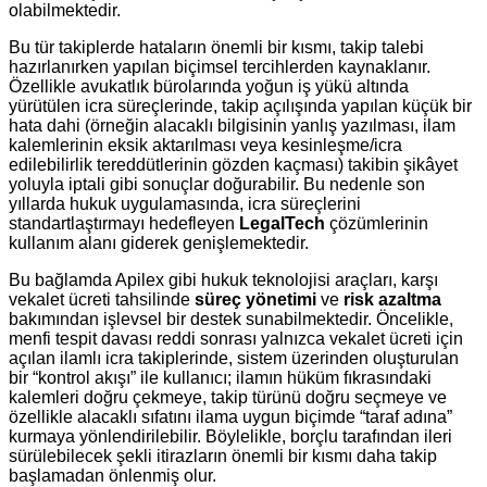
olabilmektedir.
Bu tür takiplerde hataların önemli bir kısmı, takip talebi
hazırlanırken yapılan biçimsel tercihlerden kaynaklanır.
Özellikle avukatlık bürolarında yoğun iş yükü altında
yürütülen icra süreçlerinde, takip açılışında yapılan küçük bir
hata dahi (örneğin alacaklı bilgisinin yanlış yazılması, ilam
kalemlerinin eksik aktarılması veya kesinleşme/icra
edilebilirlik tereddütlerinin gözden kaçması) takibin şikâyet
yoluyla iptali gibi sonuçlar doğurabilir. Bu nedenle son
yıllarda hukuk uygulamasında, icra süreçlerini
standartlaştırmayı hedefleyen
LegalTech
çözümlerinin
kullanım alanı giderek genişlemektedir.
Bu bağlamda Apilex gibi hukuk teknolojisi araçları, karşı
vekalet ücreti tahsilinde
süreç yönetimi
ve
risk azaltma
bakımından işlevsel bir destek sunabilmektedir. Öncelikle,
menfi tespit davası reddi sonrası yalnızca vekalet ücreti için
açılan ilamlı icra takiplerinde, sistem üzerinden oluşturulan
bir “kontrol akışı” ile kullanıcı; ilamın hüküm fıkrasındaki
kalemleri doğru çekmeye, takip türünü doğru seçmeye ve
özellikle alacaklı sıfatını ilama uygun biçimde “taraf adına”
kurmaya yönlendirilebilir. Böylelikle, borçlu tarafından ileri
sürülebilecek şekli itirazların önemli bir kısmı daha takip
başlamadan önlenmiş olur.