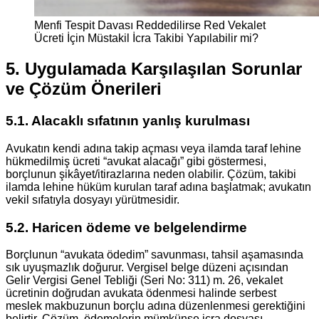
Menfi Tespit Davası Reddedilirse Red Vekalet
Ücreti İçin Müstakil İcra Takibi Yapılabilir mi?
5. Uygulamada Karşılaşılan Sorunlar
ve Çözüm Önerileri
5.1. Alacaklı sıfatının yanlış kurulması
Avukatın kendi adına takip açması veya ilamda taraf lehine
hükmedilmiş ücreti “avukat alacağı” gibi göstermesi,
borçlunun şikâyet/itirazlarına neden olabilir. Çözüm, takibi
ilamda lehine hüküm kurulan taraf adına başlatmak; avukatın
vekil sıfatıyla dosyayı yürütmesidir.
5.2. Haricen ödeme ve belgelendirme
Borçlunun “avukata ödedim” savunması, tahsil aşamasında
sık uyuşmazlık doğurur. Vergisel belge düzeni açısından
Gelir Vergisi Genel Tebliği (Seri No: 311) m. 26, vekalet
ücretinin doğrudan avukata ödenmesi halinde serbest
meslek makbuzunun borçlu adına düzenlenmesi gerektiğini
belirtir. Çözüm, ödemelerin mümkünse icra dosyası