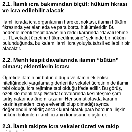
2.1. İlamlı icra bakımından ölçüt: hüküm fıkrası
ve icra edilebilir alacak
İlamlı icrada icra organlarının hareket noktası, ilamın hüküm
fıkrasında yer alan eda ve para borcu hükümleridir. Bu
nedenle menfi tespit davasının reddi kararında “davalı lehine
… TL vekalet ücretine hükmedilmesine” şeklinde bir hüküm
bulunduğunda, bu kalem ilamlı icra yoluyla tahsil edilebilir bir
alacaktır.
2.2. Menfi tespit davalarında ilamın “bütün”
olması; eklentilerin icrası
Öğretide ilamın bir bütün olduğu ve ilamın eklentisi
niteliğindeki yargılama giderleri ile vekalet ücretinin de ilamın
tabi olduğu icra rejimine tabi olduğu ifade edilir. Bu görüş,
özellikle menfi tespit/istirdat davalarında kesinleşme şartı
tartışmalarında önem kazanır. Her somut olayda kararın
kesinleşmeden icraya elverişli olup olmadığı ayrıca
değerlendirilmelidir; ancak kural olarak para borcuna ilişkin
hüküm bölümleri ilamlı icranın konusunu oluşturur.
2.3. İlamlı takipte icra vekalet ücreti ve takip