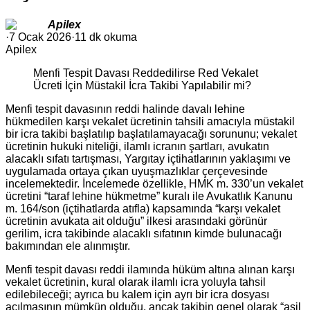
Apilex
·
7 Ocak 2026
·
11 dk okuma
Apilex
Menfi Tespit Davası Reddedilirse Red Vekalet
Ücreti İçin Müstakil İcra Takibi Yapılabilir mi?
Menfi tespit davasının reddi halinde davalı lehine
hükmedilen karşı vekalet ücretinin tahsili amacıyla müstakil
bir icra takibi başlatılıp başlatılamayacağı sorununu; vekalet
ücretinin hukuki niteliği, ilamlı icranın şartları, avukatın
alacaklı sıfatı tartışması, Yargıtay içtihatlarının yaklaşımı ve
uygulamada ortaya çıkan uyuşmazlıklar çerçevesinde
incelemektedir. İncelemede özellikle, HMK m. 330’un vekalet
ücretini “taraf lehine hükmetme” kuralı ile Avukatlık Kanunu
m. 164/son (içtihatlarda atıfla) kapsamında “karşı vekalet
ücretinin avukata ait olduğu” ilkesi arasındaki görünür
gerilim, icra takibinde alacaklı sıfatının kimde bulunacağı
bakımından ele alınmıştır.
Menfi tespit davası reddi ilamında hüküm altına alınan karşı
vekalet ücretinin, kural olarak ilamlı icra yoluyla tahsil
edilebileceği; ayrıca bu kalem için ayrı bir icra dosyası
açılmasının mümkün olduğu, ancak takibin genel olarak “asil