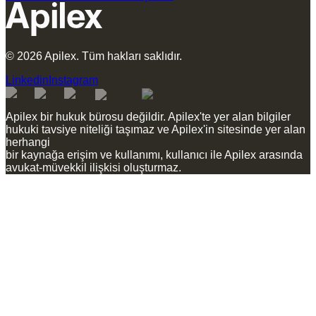
©
2026
Apilex.
Tüm hakları saklıdır.
Linkedin
Instagram
Apilex bir hukuk bürosu değildir. Apilex'te yer alan bilgiler
hukuki tavsiye niteliği taşımaz ve Apilex'in sitesinde yer alan
herhangi
bir kaynağa erişim ve kullanımı, kullanıcı ile Apilex arasında
avukat-müvekkil ilişkisi oluşturmaz.