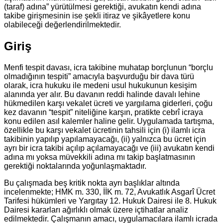
(taraf) adına” yürütülmesi gerektiği, avukatın kendi adına
takibe girişmesinin ise şekli itiraz ve şikâyetlere konu
olabileceği değerlendirilmektedir.
Giriş
Menfi tespit davası, icra takibine muhatap borçlunun “borçlu
olmadığının tespiti” amacıyla başvurduğu bir dava türü
olarak, icra hukuku ile medeni usul hukukunun kesişim
alanında yer alır. Bu davanın reddi halinde davalı lehine
hükmedilen karşı vekalet ücreti ve yargılama giderleri, çoğu
kez davanın “tespit” niteliğine karşın, pratikte cebrî icraya
konu edilen asıl kalemler haline gelir. Uygulamada tartışma,
özellikle bu karşı vekalet ücretinin tahsili için (i) ilamlı icra
takibinin yapılıp yapılamayacağı, (ii) yalnızca bu ücret için
ayrı bir icra takibi açılıp açılamayacağı ve (iii) avukatın kendi
adına mı yoksa müvekkili adına mı takip başlatmasının
gerektiği noktalarında yoğunlaşmaktadır.
Bu çalışmada beş kritik nokta ayrı başlıklar altında
incelenmekte; HMK m. 330, İİK m. 72, Avukatlık Asgarî Ücret
Tarifesi hükümleri ve Yargıtay 12. Hukuk Dairesi ile 8. Hukuk
Dairesi kararları ağırlıklı olmak üzere içtihatlar analiz
edilmektedir. Çalışmanın amacı, uygulamacılara ilamlı icrada