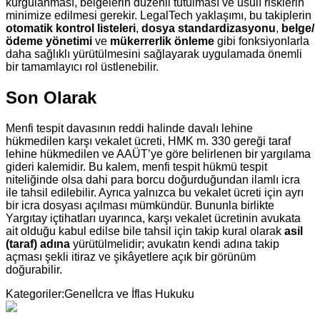
kurgulanması, belgelerin düzenli tutulması ve usulî risklerin
minimize edilmesi gerekir. LegalTech yaklaşımı, bu takiplerin
otomatik kontrol listeleri
,
dosya standardizasyonu
,
belge/
ödeme yönetimi
ve
mükerrerlik önleme
gibi fonksiyonlarla
daha sağlıklı yürütülmesini sağlayarak uygulamada önemli
bir tamamlayıcı rol üstlenebilir.
Son Olarak
Menfi tespit davasının reddi halinde davalı lehine
hükmedilen karşı vekalet ücreti, HMK m. 330 gereği taraf
lehine hükmedilen ve AAÜT’ye göre belirlenen bir yargılama
gideri kalemidir. Bu kalem, menfi tespit hükmü tespit
niteliğinde olsa dahi para borcu doğurduğundan ilamlı icra
ile tahsil edilebilir. Ayrıca yalnızca bu vekalet ücreti için ayrı
bir icra dosyası açılması mümkündür. Bununla birlikte
Yargıtay içtihatları uyarınca, karşı vekalet ücretinin avukata
ait olduğu kabul edilse bile tahsil için takip kural olarak
asil
(taraf) adına
yürütülmelidir; avukatın kendi adına takip
açması şekli itiraz ve şikâyetlere açık bir görünüm
doğurabilir.
Kategoriler:
Genel
İcra ve İflas Hukuku