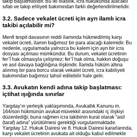
takip başlatmasıdır. Bu iki olasılık, icra hukukunda alacaklı
sıfatı ve takip ehliyeti bakımından farklı değerlendirilmelidir.
3.2. Sadece vekalet ücreti için ayrı ilamlı icra
takibi açılabilir mi?
Menfi tespit davasının reddi ilamında hükmedilmiş karşı
vekalet ücreti, ilamın bağımsız bir para alacağı kalemidir. Bu
nedenle, uygulamada yalnızca bu kalem için ayrı bir icra
dosyası açılması mümkündür. Bu durum, vekalet ücretinin
fer’î hak olmasıyla çelişmez; fer’î hak olma, hakkın doğuşu
ve asıl davaya bağlılığına ilişkindir. İlamda hüküm altına
alınmış bir para borcu olarak vekalet ücreti, icra kabiliyeti
bakımından bağımsız tahsil edilebilir hale gelir.
3.3. Avukatın kendi adına takip başlatması:
içtihat ışığında sınırlar
Yargıtay’ın yerleşik yaklaşımında, Avukatlık Kanunu m.
164/son hükmünün avukat-müvekkil arasındaki iç ilişkiyi
düzenlediği; buna rağmen icra takibinin kural olarak “asil
(taraf) adına” yürütülmesi gerektiği vurgulanmaktadır.
Yargıtay 12. Hukuk Dairesi ve 8. Hukuk Dairesi kararlarında,
karşı vekalet ücretinin avukata ait olduğu kabul edilmekle