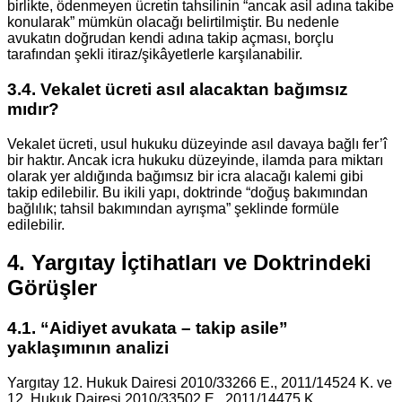
birlikte, ödenmeyen ücretin tahsilinin “ancak asil adına takibe
konularak” mümkün olacağı belirtilmiştir. Bu nedenle
avukatın doğrudan kendi adına takip açması, borçlu
tarafından şekli itiraz/şikâyetlerle karşılanabilir.
3.4. Vekalet ücreti asıl alacaktan bağımsız
mıdır?
Vekalet ücreti, usul hukuku düzeyinde asıl davaya bağlı fer’î
bir haktır. Ancak icra hukuku düzeyinde, ilamda para miktarı
olarak yer aldığında bağımsız bir icra alacağı kalemi gibi
takip edilebilir. Bu ikili yapı, doktrinde “doğuş bakımından
bağlılık; tahsil bakımından ayrışma” şeklinde formüle
edilebilir.
4. Yargıtay İçtihatları ve Doktrindeki
Görüşler
4.1. “Aidiyet avukata – takip asile”
yaklaşımının analizi
Yargıtay 12. Hukuk Dairesi 2010/33266 E., 2011/14524 K. ve
12. Hukuk Dairesi 2010/33502 E., 2011/14475 K.