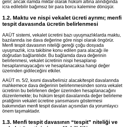
gelir; ancak ilamda miktar olarak hüküm altına alındığında
icra edilebilir bağımsız bir para borcu kalemine dönüşür.
1.2. Maktu ve nispi vekalet ücreti ayrımı; menfi
tespit davasında ücretin belirlenmesi
AAÜT sistemi, vekalet ücretini bazı uyuşmazlıklarda maktu,
bazılarında ise dava değerine göre nispi olarak öngörür.
Menfi tespit davasının niteliği gereği çoğu dosyada
uyuşmazlık, icra takibine konu edilen para alacağı ile
doğrudan bağlantılıdır. Bu bağlamda dava değerinin
belirlenmesi, vekalet ücretinin nispi hesaplanıp
hesaplanmayacağını ve hesaplanacaksa hangi değer
üzerinden gidileceğini etkiler.
AAÜT m. 5/2, kısmi dava/belirsiz alacak/tespit davalarında
mahkemece dava değerinin belirlenmesinden sonra vekalet
ücretinin bu belirlenen değer üzerinden hesaplanacağını
düzenlemekte; bu hüküm tespit davalarında değer belirleme
pratiğinin vekalet ücretine yansımasını göstermesi
bakımından menfi tespit davaları açısından da yorumlayıcı
önem taşımaktadır.
1.3. Menfi tespit davasının “tespit” niteliği ve