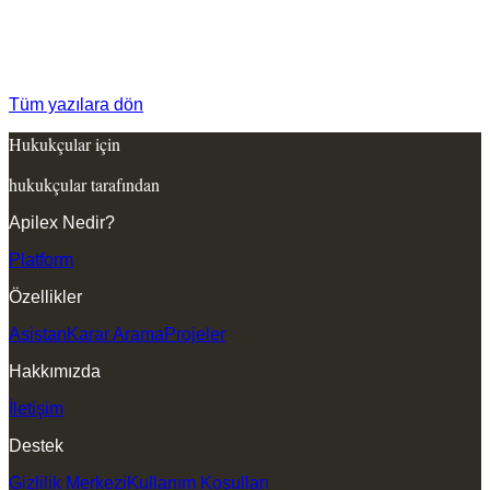
Tüm yazılara dön
Hukukçular için
hukukçular tarafından
Apilex Nedir?
Platform
Özellikler
Asistan
Karar Arama
Projeler
Hakkımızda
İletişim
Destek
Gizlilik Merkezi
Kullanım Koşulları