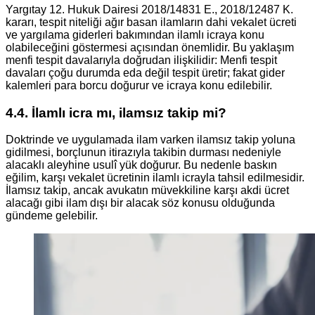
Yargıtay 12. Hukuk Dairesi 2018/14831 E., 2018/12487 K.
kararı, tespit niteliği ağır basan ilamların dahi vekalet ücreti
ve yargılama giderleri bakımından ilamlı icraya konu
olabileceğini göstermesi açısından önemlidir. Bu yaklaşım
menfi tespit davalarıyla doğrudan ilişkilidir: Menfi tespit
davaları çoğu durumda eda değil tespit üretir; fakat gider
kalemleri para borcu doğurur ve icraya konu edilebilir.
4.4. İlamlı icra mı, ilamsız takip mi?
Doktrinde ve uygulamada ilam varken ilamsız takip yoluna
gidilmesi, borçlunun itirazıyla takibin durması nedeniyle
alacaklı aleyhine usulî yük doğurur. Bu nedenle baskın
eğilim, karşı vekalet ücretinin ilamlı icrayla tahsil edilmesidir.
İlamsız takip, ancak avukatın müvekkiline karşı akdi ücret
alacağı gibi ilam dışı bir alacak söz konusu olduğunda
gündeme gelebilir.