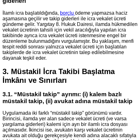
giderleri
İlamlı icra başlatıldığında,
borçlu
ödeme yapmazsa haciz
aşamasına geçilir ve takip giderleri ile icra vekalet ücreti
gündeme gelir. Yargıtay 8. Hukuk Dairesi, ilamda hükmedilen
vekalet ücretinin tahsili için vekil aracılığıyla yapılan icra
takibinde ayrıca icra vekalet ücreti istenmesine engel bir
düzenleme bulunmadığını vurgulamıştır. Bu yaklaşım, menfi
tespit reddi sonrası yalnızca vekalet ücreti için başlatılan
takiplerde de icra vekalet ücretinin talep edilebilmesine
dayanak teşkil eder.
3. Müstakil İcra Takibi Başlatma
İmkânı ve Sınırları
3.1. “Müstakil takip” ayrımı: (i) kalem bazlı
müstakil takip, (ii) avukat adına müstakil takip
Uygulamada iki farklı “müstakil takip” görünümü vardır.
Birincisi, ilamda yer alan sadece vekalet ücreti (ve varsa
yargılama giderleri) kalemi için ayrı bir ilamlı icra dosyası
açılmasıdır. İkincisi ise, avukatın karşı vekalet ücretinin
avukata ait olduğu gerekçesiyle kendi adına alacaklı sıfatıyla