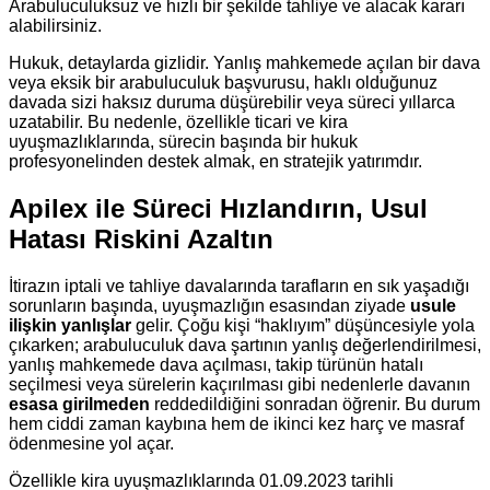
Arabuluculuksuz ve hızlı bir şekilde tahliye ve alacak kararı
alabilirsiniz.
Hukuk, detaylarda gizlidir. Yanlış mahkemede açılan bir dava
veya eksik bir arabuluculuk başvurusu, haklı olduğunuz
davada sizi haksız duruma düşürebilir veya süreci yıllarca
uzatabilir. Bu nedenle, özellikle ticari ve kira
uyuşmazlıklarında, sürecin başında bir hukuk
profesyonelinden destek almak, en stratejik yatırımdır.
Apilex ile Süreci Hızlandırın, Usul
Hatası Riskini Azaltın
İtirazın iptali ve tahliye davalarında tarafların en sık yaşadığı
sorunların başında, uyuşmazlığın esasından ziyade
usule
ilişkin yanlışlar
gelir. Çoğu kişi “haklıyım” düşüncesiyle yola
çıkarken; arabuluculuk dava şartının yanlış değerlendirilmesi,
yanlış mahkemede dava açılması, takip türünün hatalı
seçilmesi veya sürelerin kaçırılması gibi nedenlerle davanın
esasa girilmeden
reddedildiğini sonradan öğrenir. Bu durum
hem ciddi zaman kaybına hem de ikinci kez harç ve masraf
ödenmesine yol açar.
Özellikle kira uyuşmazlıklarında 01.09.2023 tarihli