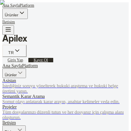
Ana Sayfa
Platform
Ürünler
İletişim
TR
Giriş Yap
Kayıt Ol
Ana Sayfa
Platform
Ürünler
Asistan
İstediğiniz soruyu yönelterek hukuki araştırma ve hukuki belge
üretimi yapın.
Semantik Karar Arama
Somut olayı anlatarak karar arayın, anahtar kelimeler veda edin.
Projeler
Tüm dosyalarınızı düzenli tutun ve her dosyanız için çalışma alanı
oluşturun.
İletişim