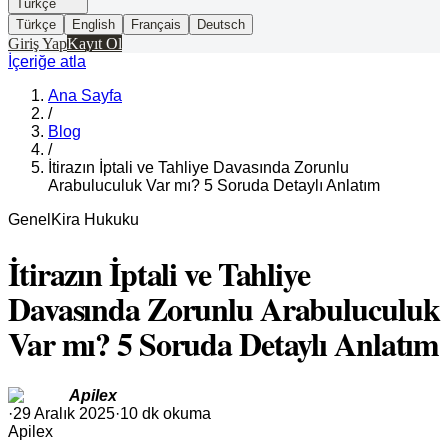
Türkçe
Türkçe
English
Français
Deutsch
Giriş Yap
Kayıt Ol
İçeriğe atla
Ana Sayfa
/
Blog
/
İtirazın İptali ve Tahliye Davasında Zorunlu
Arabuluculuk Var mı? 5 Soruda Detaylı Anlatım
Genel
Kira Hukuku
İtirazın İptali ve Tahliye
Davasında Zorunlu Arabuluculuk
Var mı? 5 Soruda Detaylı Anlatım
Apilex
·
29 Aralık 2025
·
10 dk okuma
Apilex