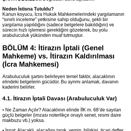
Neden İstisna Tutuldu?
Kanun koyucu, İcra Hukuk Mahkemelerindeki yargılamanın
“sınırlı inceleme” yetkisine sahip olduğunu, şekli bir
yargılama yapıldığını (sadece belgelere bakıldığını) ve
sürecin hızlı işlemesi gerektiğini gözeterek, bu yolu
arabuluculuk yükünden muaf tutmuştur.
BÖLÜM 4: İtirazın İptali (Genel
Mahkeme) vs. İtirazın Kaldırılması
(İcra Mahkemesi)
Arabuluculuk şartını belirleyen temel faktör, alacaklının
elindeki belgelerin gücüdür. Bu ayrımı anlamak, davanın
kaderini belirler.
4.1. İtirazın İptali Davası (Arabuluculuk Var)
• Ne Zaman Açılır? Alacaklının elinde İİK m. 68’de sayılan
güçlü belgeler (imzası noterlikçe onaylı senet, resmi daire
makbuzu vb.) yoksa.
• İspat: Alacaklı, alacağını tanık, yemin, bilirkişi, ticari defter