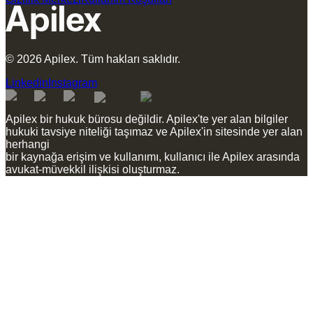
©
2026
Apilex.
Tüm hakları saklıdır.
Linkedin
Instagram
Apilex bir hukuk bürosu değildir. Apilex'te yer alan bilgiler
hukuki tavsiye niteliği taşımaz ve Apilex'in sitesinde yer alan
herhangi
bir kaynağa erişim ve kullanımı, kullanıcı ile Apilex arasında
avukat-müvekkil ilişkisi oluşturmaz.