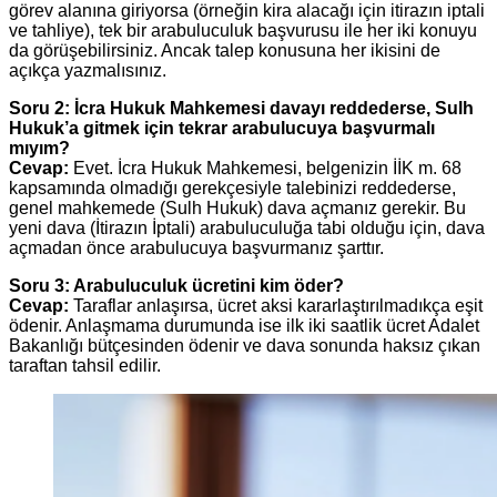
görev alanına giriyorsa (örneğin kira alacağı için itirazın iptali
ve tahliye), tek bir arabuluculuk başvurusu ile her iki konuyu
da görüşebilirsiniz. Ancak talep konusuna her ikisini de
açıkça yazmalısınız.
Soru 2: İcra Hukuk Mahkemesi davayı reddederse, Sulh
Hukuk’a gitmek için tekrar arabulucuya başvurmalı
mıyım?
Cevap:
Evet. İcra Hukuk Mahkemesi, belgenizin İİK m. 68
kapsamında olmadığı gerekçesiyle talebinizi reddederse,
genel mahkemede (Sulh Hukuk) dava açmanız gerekir. Bu
yeni dava (İtirazın İptali) arabuluculuğa tabi olduğu için, dava
açmadan önce arabulucuya başvurmanız şarttır.
Soru 3: Arabuluculuk ücretini kim öder?
Cevap:
Taraflar anlaşırsa, ücret aksi kararlaştırılmadıkça eşit
ödenir. Anlaşmama durumunda ise ilk iki saatlik ücret Adalet
Bakanlığı bütçesinden ödenir ve dava sonunda haksız çıkan
taraftan tahsil edilir.