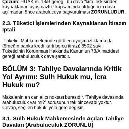
Çözüm:
HUAK m. 18/B gereği, bu dava “kira ilişkisinden
kaynaklanan uyuşmazlık” kapsamında olduğu için dava
açılmadan önce arabulucuya başvurulması
ZORUNLUDUR.
2.3. Tüketici İşlemlerinden Kaynaklanan İtirazın
İptali
Tüketici Mahkemelerinde görülen uyuşmazlıklarda da
(örneğin banka kredi kartı borcu itirazı) 6502 sayılı
Tüketicinin Korunması Hakkında Kanun’un 73/A maddesi
gereği arabuluculuk dava şartıdır.
BÖLÜM 3: Tahliye Davalarında Kritik
Yol Ayrımı: Sulh Hukuk mu, İcra
Hukuk mu?
Makalenin en can alıcı noktası burasıdır. “Tahliye davasında
arabuluculuk var mı?” sorusunun tek bir cevabı yoktur.
Cevap, seçilen hukuki yola göre değişir.
3.1. Sulh Hukuk Mahkemesinde Açılan Tahliye
Davaları (Arabuluculuk ZORUNLU)