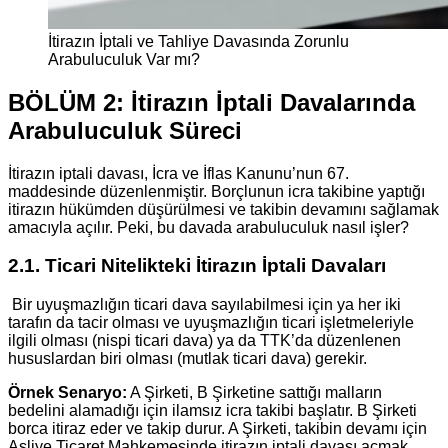
İtirazın İptali ve Tahliye Davasında Zorunlu
Arabuluculuk Var mı?
BÖLÜM 2: İtirazın İptali Davalarında
Arabuluculuk Süreci
İtirazın iptali davası, İcra ve İflas Kanunu’nun 67.
maddesinde düzenlenmiştir. Borçlunun icra takibine yaptığı
itirazın hükümden düşürülmesi ve takibin devamını sağlamak
amacıyla açılır. Peki, bu davada arabuluculuk nasıl işler?
2.1. Ticari Nitelikteki İtirazın İptali Davaları
Bir uyuşmazlığın ticari dava sayılabilmesi için ya her iki
tarafın da tacir olması ve uyuşmazlığın ticari işletmeleriyle
ilgili olması (nispi ticari dava) ya da TTK’da düzenlenen
hususlardan biri olması (mutlak ticari dava) gerekir.
Örnek Senaryo:
A Şirketi, B Şirketine sattığı malların
bedelini alamadığı için ilamsız icra takibi başlatır. B Şirketi
borca itiraz eder ve takip durur. A Şirketi, takibin devamı için
Asliye Ticaret Mahkemesinde itirazın iptali davası açmak