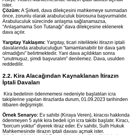
ister.
Çözüm:
A Şirketi, dava dilekçesini mahkemeye sunmadan
önce, zorunlu olarak arabuluculuk bürosuna başvurmalıdır.
Arabuluculuk sürecinde anlaşma sağlanamazsa,
“Anlaşamama Son Tutanağı” dava dilekçesine eklenerek
dava açılır.
Yargıtay Yaklaşımı:
Yargıtay, ticari nitelikteki itirazın iptali
davalarında arabuluculuğun “tamamlanabilir bir dava şartı
olmadığını” belirtmektedir. Yani dava açıldıktan sonra
“unutmuşuz, şimdi başvuralım” denilemez. Dava, usulden
reddedilir.
2.2. Kira Alacağından Kaynaklanan İtirazın
İptali Davaları
Kira bedelinin ödenmemesi nedeniyle başlatılan icra
takiplerine yapılan itirazlarda durum, 01.09.2023 tarihinden
itibaren değişmiştir.
Örnek Senaryo:
Ev sahibi (Kiraya Veren), kiracısı hakkında
ödenmeyen 5 aylık kira bedeli için icra takibi başlatır. Kiracı,
“borcum yoktur” diyerek itiraz eder. Ev sahibi, Sulh Hukuk
Mahkemesinde itirazın iptali davası açmak ister.