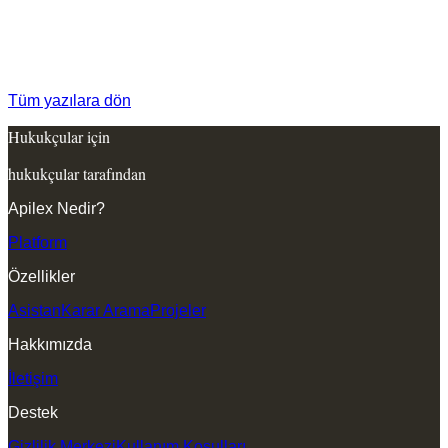
Tüm yazılara dön
Hukukçular için
hukukçular tarafından
Apilex Nedir?
Platform
Özellikler
Asistan
Karar Arama
Projeler
Hakkımızda
İletişim
Destek
Gizlilik Merkezi
Kullanım Koşulları