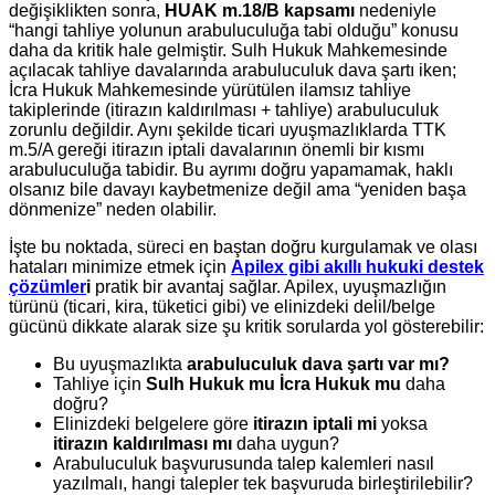
değişiklikten sonra,
HUAK m.18/B kapsamı
nedeniyle
“hangi tahliye yolunun arabuluculuğa tabi olduğu” konusu
daha da kritik hale gelmiştir. Sulh Hukuk Mahkemesinde
açılacak tahliye davalarında arabuluculuk dava şartı iken;
İcra Hukuk Mahkemesinde yürütülen ilamsız tahliye
takiplerinde (itirazın kaldırılması + tahliye) arabuluculuk
zorunlu değildir. Aynı şekilde ticari uyuşmazlıklarda TTK
m.5/A gereği itirazın iptali davalarının önemli bir kısmı
arabuluculuğa tabidir. Bu ayrımı doğru yapamamak, haklı
olsanız bile davayı kaybetmenize değil ama “yeniden başa
dönmenize” neden olabilir.
İşte bu noktada, süreci en baştan doğru kurgulamak ve olası
hataları minimize etmek için
Apilex gibi akıllı hukuki destek
çözümler
i
pratik bir avantaj sağlar. Apilex, uyuşmazlığın
türünü (ticari, kira, tüketici gibi) ve elinizdeki delil/belge
gücünü dikkate alarak size şu kritik sorularda yol gösterebilir:
Bu uyuşmazlıkta
arabuluculuk dava şartı var mı?
Tahliye için
Sulh Hukuk mu İcra Hukuk mu
daha
doğru?
Elinizdeki belgelere göre
itirazın iptali mi
yoksa
itirazın kaldırılması mı
daha uygun?
Arabuluculuk başvurusunda talep kalemleri nasıl
yazılmalı, hangi talepler tek başvuruda birleştirilebilir?