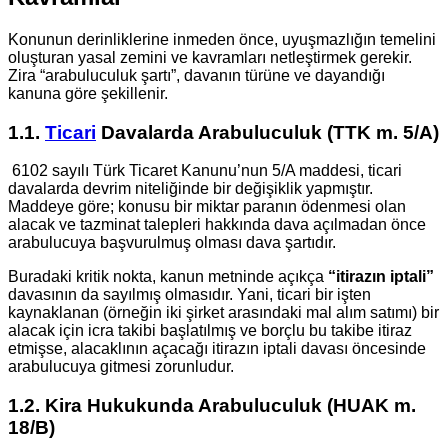
Konunun derinliklerine inmeden önce, uyuşmazlığın temelini
oluşturan yasal zemini ve kavramları netleştirmek gerekir.
Zira “arabuluculuk şartı”, davanın türüne ve dayandığı
kanuna göre şekillenir.
1.1.
Ticari
Davalarda Arabuluculuk (TTK m. 5/A)
6102 sayılı Türk Ticaret Kanunu’nun 5/A maddesi, ticari
davalarda devrim niteliğinde bir değişiklik yapmıştır.
Maddeye göre; konusu bir miktar paranın ödenmesi olan
alacak ve tazminat talepleri hakkında dava açılmadan önce
arabulucuya başvurulmuş olması dava şartıdır.
Buradaki kritik nokta, kanun metninde açıkça
“itirazın iptali”
davasının da sayılmış olmasıdır. Yani, ticari bir işten
kaynaklanan (örneğin iki şirket arasındaki mal alım satımı) bir
alacak için icra takibi başlatılmış ve borçlu bu takibe itiraz
etmişse, alacaklının açacağı itirazın iptali davası öncesinde
arabulucuya gitmesi zorunludur.
1.2. Kira Hukukunda Arabuluculuk (HUAK m.
18/B)