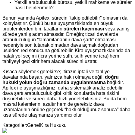
Yetkili arabuluculuk bürosu, yetkili mahkeme ve süreler
nasıl belirlenmeli?
Bunun yanında Apilex, sürecin “takip edilebilir” olmasını da
kolaylaştırır. Çünkü bu tür uyuşmazlıklarda en büyük
problemlerden biri, tarafların
süreleri kaçırması
veya yanlış
sürede yanlış adım atmasıdır. Örneğin; ticari davalarda
arabuluculuğun “tamamlanabilir dava şartı” olmaması
nedeniyle son tutanak olmadan dava açmak doğrudan
usulden red sonucuna götürebilir. Kira uyuşmazlıklarında da
hatalı yol seçimi (icra yerine sulh, sulh yerine icra) hem
tahliyeyi geciktirir hem alacak sürecini uzatır.
Kısaca söylemek gerekirse; itirazın iptali ve tahliye
davalarında başarı, yalnızca haklı olmaya değil,
doğru
hukuki yolun doğru zamanda uygulanmasına
bağlıdır.
Apilex ile uyuşmazlığınızı daha sistematik analiz edebilir,
dava şartı arabuluculuk gibi kritik konularda hata riskini
düşürebilir ve süreci daha hızlı yönetebilirsiniz. Bu da hem
masraf kalemlerini azaltır hem de gereksiz dava
uzamalarının önüne geçerek “haklı olduğunuz sonuca” daha
kısa sürede ulaşmanıza yardımcı olur.
Kategoriler:
Genel
Kira Hukuku