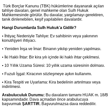
Türk Borçlar Kanunu (TBK) hükümlerine dayanarak açılan
tahliye davaları, genel mahkeme olan Sulh Hukuk
Mahkemesinde görülür. Bu davalar, yargılamayı gerektiren,
tanık dinlenebilen, keşif yapılabilen davalardır.
Hangi Durumlarda Sulh Hukuk’a Gidilir?
• İhtiyaç Nedeniyle Tahliye: Ev sahibinin veya yakınının
konut/işyeri ihtiyacı.
• Yeniden İnşa ve İmar: Binanın yıkılıp yeniden yapılması.
• İki Haklı İhtar: Bir kira yılı içinde iki haklı ihtar çekilmesi.
• 10 Yıllık Uzama Süresi: 10 yıllık uzama süresinin dolması.
• Fuzuli İşgal: Kiracının sözleşmeye aykırı kullanımı.
• Kira Tespiti ve Uyarlama: Kira bedelinin artırılması veya
indirilmesi.
Arabuluculuk Durumu:
Bu davaların tamamı HUAK m. 18/B
kapsamındadır. Dava açmadan önce arabulucuya
başvurmak
ŞARTTIR.
Başvurulmazsa dava reddedilir.