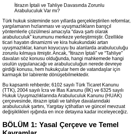
İtirazın İptali ve Tahliye Davasında Zorunlu
Arabuluculuk Var mı?
Türk hukuk sisteminde son yıllarda gerçekleştirilen reformlar,
yargılamanın hızlanması ve uyuşmazlıkların barışçıl
yöntemlerle çözülmesi amacıyla “dava şartı olarak
arabuluculuk” kurumunu merkeze yerleştirmiştir. Özellikle
ticari hayatın dinamizmi ve kira hukukundaki artan
uyuşmazlıklar, kanun koyucuyu bu alanlarda arabuluculuğu
zorunlu kılmaya itmiştir. Ancak, “İtirazın İptali” ve “Tahliye”
davaları söz konusu olduğunda, hangi mahkemede hangi
usulün uygulanacağı ve arabuluculuğun nerede devreye
girdiği konusu, hem hukukçular hem de vatandaşlar için
karmaşık bir labirente dönüşebilmektedir.
Bu kapsamlı rehberde; 6102 sayılı Türk Ticaret Kanunu
(TTK), 2004 sayılı İcra ve İflas Kanunu (İİK) ve 6325 sayılı
Hukuk Uyuşmazlıklarında Arabuluculuk Kanunu (HUAK)
çerçevesinde, itirazın iptali ve tahliye davalarındaki
arabuluculuk şartını, Yargıtay içtihatları ve güncel mevzuat
değişiklikleri ışığında en ince detayına kadar inceleyeceğiz.
BÖLÜM 1: Yasal Çerçeve ve Temel
Kavramlar