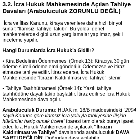
3.2. İcra Hukuk Mahkemesinde Açılan Tahliye
Davaları (Arabuluculuk ZORUNLU DEĞİL)
İcra ve İflas Kanunu, kiraya verenlere daha hızlı bir yol
sunar: “İlamsız Tahliye Takibi”. Bu yolda, genel
mahkemelerdeki gibi uzun yargılamalar yapılmaz, şekli
inceleme yapılır.
Hangi Durumlarda İcra Hukuk’a Gidilir?
• Kira Bedelinin Ödenmemesi (Örnek 13): Kiracıya 30 gün
ödeme süreli ödeme emri gönderilir. Ödemezse ve itiraz
etmezse tahliye edilir. İtiraz ederse, İcra Hukuk
Mahkemesinde “İtirazın Kaldırılması ve Tahliye” istenir.
• Tahliye Taahhütnamesi (Örnek 14): Yazılı tahliye
taahhüdüne dayalı takip başlatılır. İtiraz edilirse İcra Hukuk
Mahkemesinde dava açılır.
Arabuluculuk Durumu:
HUAK m. 18/B maddesindeki
“2004
sayılı Kanuna göre ilamsız icra yoluyla tahliyesine ilişkin
hükümler hariç olmak üzere”
ibaresi tam olarak burayı işaret
eder. İcra Hukuk Mahkemesinde açılacak
“İtirazın
Kaldırılması ve Tahliye”
davalarında arabuluculuk
DAVA
ŞARTI DEĞİLDİR.
Doğrudan dava açılabilir.