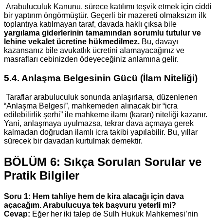
Arabuluculuk Kanunu, sürece katılımı teşvik etmek için ciddi
bir yaptırım öngörmüştür. Geçerli bir mazereti olmaksızın ilk
toplantıya katılmayan taraf, davada haklı çıksa bile
yargılama giderlerinin tamamından sorumlu tutulur ve
lehine vekalet ücretine hükmedilmez.
Bu, davayı
kazansanız bile avukatlık ücretini alamayacağınız ve
masrafları cebinizden ödeyeceğiniz anlamına gelir.
5.4. Anlaşma Belgesinin Gücü (İlam Niteliği)
Taraflar arabuluculuk sonunda anlaşırlarsa, düzenlenen
“Anlaşma Belgesi”, mahkemeden alınacak bir “icra
edilebilirlik şerhi” ile mahkeme ilamı (kararı) niteliği kazanır.
Yani, anlaşmaya uyulmazsa, tekrar dava açmaya gerek
kalmadan doğrudan ilamlı icra takibi yapılabilir. Bu, yıllar
sürecek bir davadan kurtulmak demektir.
BÖLÜM 6: Sıkça Sorulan Sorular ve
Pratik Bilgiler
Soru 1: Hem tahliye hem de kira alacağı için dava
açacağım. Arabulucuya tek başvuru yeterli mi?
Cevap:
Eğer her iki talep de Sulh Hukuk Mahkemesi’nin