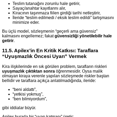
Teslim tutanağını zorunlu hale getirir,
Sayaç/anahtar kayıtlarını alır,
Kiracının taşınmaza fiilen girdiği tarihi netleştirir,
İleride “teslim edilmedi / eksik teslim edildi” tartışmasını
minimize eder.
Bu üçlü model, sözleşmenin “geçerli ama güvensiz”
kalmasını engellemez; fakat
güvensizliği yönetilebilir hale
getirir
.
11.5. Apilex’in En Kritik Katkısı: Taraflara
“Uyuşmazlık Öncesi Uyarı” Vermek
Kira ilişkilerinde en sık görülen problem, tarafların riskleri
uyuşmazlık çıktıktan sonra
öğrenmesidir. Oysa malik
olmayan kiraya verenle yapılan sözleşmede riskler baştan
bellidir ve taraflara açıkça anlatılmadığında, ileride:
“beni aldattı”,
“yetkisi yokmuş”,
“ben bilmiyordum”,
gibi iddialar büyür.
Apilex burada bir “uyarı katmanı” üretir: