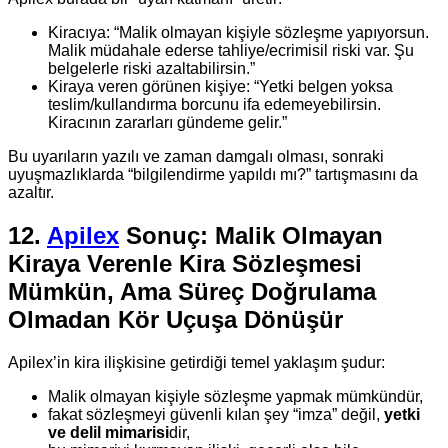
Kiracıya: “Malik olmayan kişiyle sözleşme yapıyorsun.
Malik müdahale ederse tahliye/ecrimisil riski var. Şu
belgelerle riski azaltabilirsin.”
Kiraya veren görünen kişiye: “Yetki belgen yoksa
teslim/kullandırma borcunu ifa edemeyebilirsin.
Kiracının zararları gündeme gelir.”
Bu uyarıların yazılı ve zaman damgalı olması, sonraki
uyuşmazlıklarda “bilgilendirme yapıldı mı?” tartışmasını da
azaltır.
12.
Apilex
Sonuç: Malik Olmayan
Kiraya Verenle Kira Sözleşmesi
Mümkün, Ama Süreç Doğrulama
Olmadan Kör Uçuşa Dönüşür
Apilex’in kira ilişkisine getirdiği temel yaklaşım şudur:
Malik olmayan kişiyle sözleşme yapmak mümkündür,
fakat sözleşmeyi güvenli kılan şey “imza” değil,
yetki
ve delil mimarisi
dir,