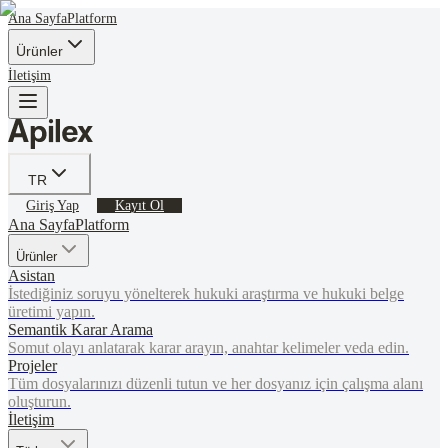
Ana Sayfa
Platform
Ürünler
İletişim
TR
Giriş Yap
Kayıt Ol
Ana Sayfa
Platform
Ürünler
Asistan
İstediğiniz soruyu yönelterek hukuki araştırma ve hukuki belge
üretimi yapın.
Semantik Karar Arama
Somut olayı anlatarak karar arayın, anahtar kelimeler veda edin.
Projeler
Tüm dosyalarınızı düzenli tutun ve her dosyanız için çalışma alanı
oluşturun.
İletişim