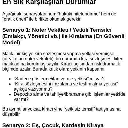
En Sık Karşılaşılan Durumlar
Aşağıdaki senaryoları hem “hukuki nitelendirme” hem de
“pratik öneri” ile birlikte okumak gerekir.
Senaryo 1: Noter Vekâleti / Yetkili Temsilci
(Emlakçı, Yönetici vb.) ile Kiralama (En Güvenli
Model)
Malik, bir kişiye kira sözleşmesi yapma yetkisi vermişse
(ideal olan noter vekâleti), bu durumda kira sözleşmesi fiilen
malik adına kurulmuş sayılır. Kiracı açısından risk dramatik
biçimde azalır. Burada kritik olan: yetkinin kapsamı.
“Sadece gösterme/ilan verme yetkisi” mi var?
“Kira sözleşmesini imzalama ve teslim alma yetkisi”
açıkça yazıyor mu?
Depozito alma ve tahliye/ibraname gibi işlemler yetkide
var mı?
Bu ayrıntılar yoksa, kiracı yine “yetkisiz temsil” tartışmasına
düşebilir.
Senaryo 2: Eş, Çocuk, Kardeşin Kiraya