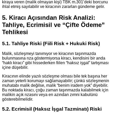
kiraya veren (malik olmayan kişi) TBK m.301’deki borcunu
ihlal etmiş sayılabilir ve kiracının zararları gündeme gelir.
5. Kiracı Açısından Risk Analizi:
Tahliye, Ecrimisil ve “Çifte Ödeme”
Tehlikesi
5.1. Tahliye Riski (Fiili Risk + Hukuki Risk)
Malik, sözleşmeyi tanımıyor ve kiracının taşınmazda
bulunmasına rıza göstermiyorsa kiracı, kendisini bir anda
“haklı kiracı” gibi hissederken fiilen “haksız işgal” tartışması
içine düşebilir.
Kiracının elinde yazılı sözleşme olması bile tek başına her
zaman yeterli korumayı sağlamayabilir; çünkü sözleşmenin
muhatabı malik değilse, malik “benim iradem yok” diyebilir.
Bu noktada kiracı, çoğu zaman taşınmazda kalabilmek için
malikin açık rızasını veya en azından zımni kabulünü
gösterebilmelidir.
5.2. Ecrimisil (Haksız İşgal Tazminatı) Riski