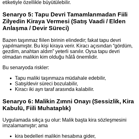
etiketiyle özellikle büyütülebilir.
Senaryo 5: Tapu Devri Tamamlanmadan Fiili
Zilyedin Kiraya Vermesi (Satış Vaadi / Elden
Anlaşma / Devir Süreci)
Bazen taşınmaz fiilen birinin elindedir; fakat tapu devri
yapılmamıştır. Bu kişi kiraya verir. Kiracı açısından “gördüm,
gezdim, anahtarı aldım” yeterli sanılır. Oysa tapu devri
olmadan malikin kim olduğu hâlâ önemlidir.
Bu senaryoda riskler:
Tapu maliki taşınmaza müdahale edebilir,
Satış/devir süreci bozulabilir,
Kiracı iki ayrı taraf arasında kalabilir.
Senaryo 6: Malikin Zımni Onayı (Sessizlik, Kira
Kabulü, Fiili Muhataplık)
Uygulamada sıkça şu olur: Malik başta kira sözleşmesini
imzalamamıştır; ama
kira bedelleri malikin hesabına gider,