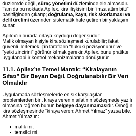
düzlemde değil,
süreç yönetimi
düzleminde ele almasıdır.
Tam da bu noktada Apilex, kira ilişkisini bir “imza attım bitti”
basitliğinden çıkarıp;
doğrulama, kayıt, risk skorlaması ve
delil üretimi
üzerinden sistematik hale getiren bir yaklaşım
sunar.
Apilex’in burada ortaya koyduğu değer şudur:
Malik olmayan kişiyle kira sözleşmesi kurulabilir; fakat
güvenli ilerlemek için tarafların “hukuki pozisyonunu” ve
“yetki zincirini” görünür kılmak gerekir. Apilex, bunu pratikte
uygulanabilir kontrol mekanizmalarına dönüştürür.
11.1. Apilex’te Temel Mantık: “Kiralayanın
Sıfatı” Bir Beyan Değil, Doğrulanabilir Bir Veri
Olmalıdır
Uygulamada sözleşmelerde en sık karşılaşılan
problemlerden biri, kiraya verenin sıfatının sözleşmede yazılı
olmasına rağmen bunun
belgeye dayanmaması
dır. Örneğin
kira sözleşmesinde “kiraya veren: Ahmet Yılmaz” yazsa bile,
Ahmet Yılmaz’ın:
malik mi,
temsilci mi,