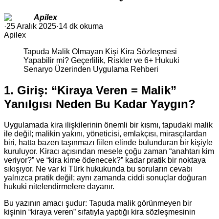
Apilex
·
25 Aralık 2025
·
14 dk okuma
Apilex
Tapuda Malik Olmayan Kişi Kira Sözleşmesi
Yapabilir mi? Geçerlilik, Riskler ve 6+ Hukuki
Senaryo Üzerinden Uygulama Rehberi
1. Giriş: “Kiraya Veren = Malik”
Yanılgısı Neden Bu Kadar Yaygın?
Uygulamada kira ilişkilerinin önemli bir kısmı, tapudaki malik
ile değil; malikin yakını, yöneticisi, emlakçısı, mirasçılardan
biri, hatta bazen taşınmazı fiilen elinde bulunduran bir kişiyle
kuruluyor. Kiracı açısından mesele çoğu zaman “anahtarı kim
veriyor?” ve “kira kime ödenecek?” kadar pratik bir noktaya
sıkışıyor. Ne var ki Türk hukukunda bu soruların cevabı
yalnızca pratik değil; aynı zamanda ciddi sonuçlar doğuran
hukuki nitelendirmelere dayanır.
Bu yazının amacı şudur: Tapuda malik görünmeyen bir
kişinin “kiraya veren” sıfatıyla yaptığı kira sözleşmesinin