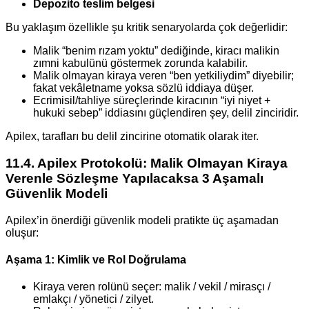
Depozito teslim belgesi
Bu yaklaşım özellikle şu kritik senaryolarda çok değerlidir:
Malik “benim rızam yoktu” dediğinde, kiracı malikin
zımni kabulünü göstermek zorunda kalabilir.
Malik olmayan kiraya veren “ben yetkiliydim” diyebilir;
fakat vekâletname yoksa sözlü iddiaya düşer.
Ecrimisil/tahliye süreçlerinde kiracının “iyi niyet +
hukuki sebep” iddiasını güçlendiren şey, delil zinciridir.
Apilex, tarafları bu delil zincirine otomatik olarak iter.
11.4. Apilex Protokolü: Malik Olmayan Kiraya
Verenle Sözleşme Yapılacaksa 3 Aşamalı
Güvenlik Modeli
Apilex’in önerdiği güvenlik modeli pratikte üç aşamadan
oluşur:
Aşama 1: Kimlik ve Rol Doğrulama
Kiraya veren rolünü seçer: malik / vekil / mirasçı /
emlakçı / yönetici / zilyet.