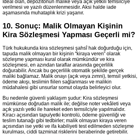
İdeal olan, depozitonun malike veya açık yetkili temsilciye
verilmesi ve yazılı düzenlenmesidir. Aksi halde iade
aşamasında muhataplık krizi yaşanır.
10. Sonuç: Malik Olmayan Kişinin
Kira Sözleşmesi Yapması Geçerli mi?
Türk hukukunda kira sözleşmesi şahsî hak doğurduğu için,
tapuda malik olmayan bir kişinin “kiraya veren” olarak
sözleşme yapması kural olarak mümkündür ve kira
sözleşmesi, en azından taraflar arasında geçerlilik
doğurabilir. Ancak bu geçerlilik otomatik şekilde gerçek
maliki bağlamaz. Malik onayı (açık veya zımni), temsil yetkisi,
ödeme akışı, teslimin fiilen sağlanması ve malikin
müdahalesi gibi unsurlar somut olayda belirleyici olur.
Bu nedenle güvenli yaklaşım şudur: Kira sözleşmesi
mümkünse doğrudan malik ile; değilse noter vekâleti veya
açık yazılı yetki ile hareket eden temsilciyle yapılmalıdır.
Kiracı açısından tapu/yetki kontrolü, ödeme güvenliği ve
teslim tutanağı gibi tedbirler; malik olmayan kiraya veren
açısından ise yetki ve ifa kabiliyeti test edilmeden sözleşme
kurulması, ciddi tazminat risklerini beraberinde getirebilir.