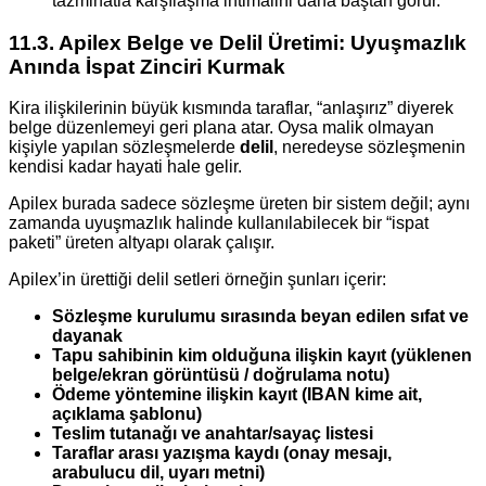
tazminatla karşılaşma ihtimalini daha baştan görür.
11.3. Apilex Belge ve Delil Üretimi: Uyuşmazlık
Anında İspat Zinciri Kurmak
Kira ilişkilerinin büyük kısmında taraflar, “anlaşırız” diyerek
belge düzenlemeyi geri plana atar. Oysa malik olmayan
kişiyle yapılan sözleşmelerde
delil
, neredeyse sözleşmenin
kendisi kadar hayati hale gelir.
Apilex burada sadece sözleşme üreten bir sistem değil; aynı
zamanda uyuşmazlık halinde kullanılabilecek bir “ispat
paketi” üreten altyapı olarak çalışır.
Apilex’in ürettiği delil setleri örneğin şunları içerir:
Sözleşme kurulumu sırasında beyan edilen sıfat ve
dayanak
Tapu sahibinin kim olduğuna ilişkin kayıt (yüklenen
belge/ekran görüntüsü / doğrulama notu)
Ödeme yöntemine ilişkin kayıt (IBAN kime ait,
açıklama şablonu)
Teslim tutanağı ve anahtar/sayaç listesi
Taraflar arası yazışma kaydı (onay mesajı,
arabulucu dil, uyarı metni)