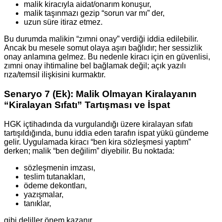
malik kiracıyla aidat/onarım konuşur,
malik taşınmazı gezip “sorun var mı” der,
uzun süre itiraz etmez.
Bu durumda malikin “zımni onay” verdiği iddia edilebilir.
Ancak bu mesele somut olaya aşırı bağlıdır; her sessizlik
onay anlamına gelmez. Bu nedenle kiracı için en güvenlisi,
zımni onay ihtimaline bel bağlamak değil; açık yazılı
rıza/temsil ilişkisini kurmaktır.
Senaryo 7 (Ek): Malik Olmayan Kiralayanın
“Kiralayan Sıfatı” Tartışması ve İspat
HGK içtihadında da vurgulandığı üzere kiralayan sıfatı
tartışıldığında, bunu iddia eden tarafın ispat yükü gündeme
gelir. Uygulamada kiracı “ben kira sözleşmesi yaptım”
derken; malik “ben değilim” diyebilir. Bu noktada:
sözleşmenin imzası,
teslim tutanakları,
ödeme dekontları,
yazışmalar,
tanıklar,
gibi deliller önem kazanır.