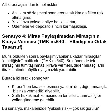
Alt kiracı açısından temel riskler:
Asıl kira sözleşmesi sona ererse alt kira da fiilen risk
altına girer,
Yazılı rıza yoksa tahliye baskısı artar,
Ödemeler ve depozito zinciri karmaşıklaşır.
Senaryo 4: Miras Paylaşılmadan Mirasçının
Kiraya Vermesi (TMK m.640 – Elbirliği ve Ortak
Tasarruf)
Muris öldükten sonra paylaşım yapılana kadar mirasçılar
“elbirliğiyle” malik olur (TMK m.640). Bu dönemde tek
mirasçının tüm taşınmazı kiraya vermesi, diğer mirasçıların
itirazı halinde büyük uyuşmazlık yaratabilir.
Burada iki pratik sonuç var:
Kiracı “ben kira sözleşmesi yaptım” der; diğer mirasçılar
“biz rıza vermedik” diyebilir,
Sulh hukuk mahkemesinden temsilci atanması gibi
yollar gündeme gelebilir.
Bu senaryo, makalenizde “yüksek risk – çok sık görülür”