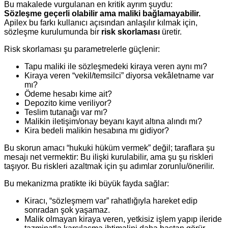
Bu makalede vurgulanan en kritik ayrım şuydu:
Sözleşme geçerli olabilir ama maliki bağlamayabilir.
Apilex bu farkı kullanıcı açısından anlaşılır kılmak için,
sözleşme kurulumunda bir
risk skorlaması
üretir.
Risk skorlaması şu parametrelerle güçlenir:
Tapu maliki ile sözleşmedeki kiraya veren aynı mı?
Kiraya veren “vekil/temsilci” diyorsa vekâletname var
mı?
Ödeme hesabı kime ait?
Depozito kime veriliyor?
Teslim tutanağı var mı?
Malikin iletişim/onay beyanı kayıt altına alındı mı?
Kira bedeli malikin hesabına mı gidiyor?
Bu skorun amacı “hukuki hüküm vermek” değil; taraflara şu
mesajı net vermektir: Bu ilişki kurulabilir, ama şu şu riskleri
taşıyor. Bu riskleri azaltmak için şu adımlar zorunlu/önerilir.
Bu mekanizma pratikte iki büyük fayda sağlar:
Kiracı, “sözleşmem var” rahatlığıyla hareket edip
sonradan şok yaşamaz.
Malik olmayan kiraya veren, yetkisiz işlem yapıp ileride