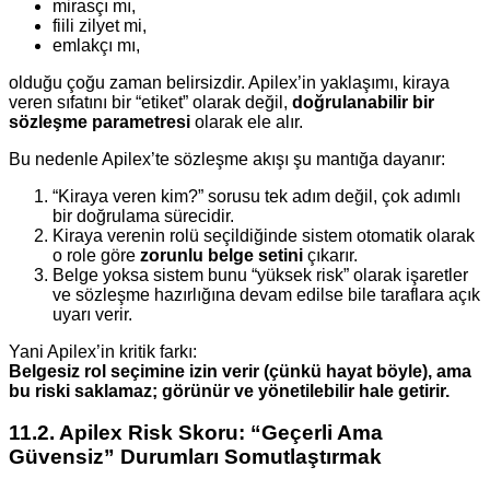
mirasçı mı,
fiili zilyet mi,
emlakçı mı,
olduğu çoğu zaman belirsizdir. Apilex’in yaklaşımı, kiraya
veren sıfatını bir “etiket” olarak değil,
doğrulanabilir bir
sözleşme parametresi
olarak ele alır.
Bu nedenle Apilex’te sözleşme akışı şu mantığa dayanır:
“Kiraya veren kim?” sorusu tek adım değil, çok adımlı
bir doğrulama sürecidir.
Kiraya verenin rolü seçildiğinde sistem otomatik olarak
o role göre
zorunlu belge setini
çıkarır.
Belge yoksa sistem bunu “yüksek risk” olarak işaretler
ve sözleşme hazırlığına devam edilse bile taraflara açık
uyarı verir.
Yani Apilex’in kritik farkı:
Belgesiz rol seçimine izin verir (çünkü hayat böyle), ama
bu riski saklamaz; görünür ve yönetilebilir hale getirir.
11.2. Apilex Risk Skoru: “Geçerli Ama
Güvensiz” Durumları Somutlaştırmak