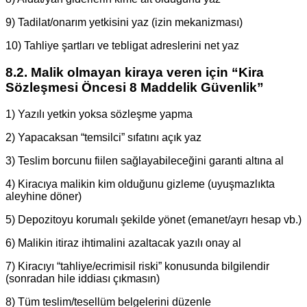
9) Tadilat/onarım yetkisini yaz (izin mekanizması)
10) Tahliye şartları ve tebligat adreslerini net yaz
8.2. Malik olmayan kiraya veren için “Kira
Sözleşmesi Öncesi 8 Maddelik Güvenlik”
1) Yazılı yetkin yoksa sözleşme yapma
2) Yapacaksan “temsilci” sıfatını açık yaz
3) Teslim borcunu fiilen sağlayabileceğini garanti altına al
4) Kiracıya malikin kim olduğunu gizleme (uyuşmazlıkta
aleyhine döner)
5) Depozitoyu korumalı şekilde yönet (emanet/ayrı hesap vb.)
6) Malikin itiraz ihtimalini azaltacak yazılı onay al
7) Kiracıyı “tahliye/ecrimisil riski” konusunda bilgilendir
(sonradan hile iddiası çıkmasın)
8) Tüm teslim/tesellüm belgelerini düzenle