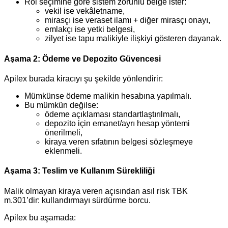
Rol seçimine göre sistem zorunlu belge ister:
vekil ise vekâletname,
mirasçı ise veraset ilamı + diğer mirasçı onayı,
emlakçı ise yetki belgesi,
zilyet ise tapu malikiyle ilişkiyi gösteren dayanak.
Aşama 2: Ödeme ve Depozito Güvencesi
Apilex burada kiracıyı şu şekilde yönlendirir:
Mümkünse ödeme malikin hesabına yapılmalı.
Bu mümkün değilse:
ödeme açıklaması standartlaştırılmalı,
depozito için emanet/ayrı hesap yöntemi
önerilmeli,
kiraya veren sıfatının belgesi sözleşmeye
eklenmeli.
Aşama 3: Teslim ve Kullanım Sürekliliği
Malik olmayan kiraya veren açısından asıl risk TBK
m.301’dir: kullandırmayı sürdürme borcu.
Apilex bu aşamada: