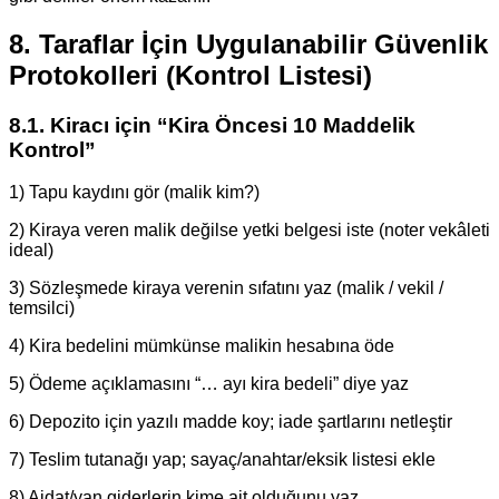
8. Taraflar İçin Uygulanabilir Güvenlik
Protokolleri (Kontrol Listesi)
8.1. Kiracı için “Kira Öncesi 10 Maddelik
Kontrol”
1) Tapu kaydını gör (malik kim?)
2) Kiraya veren malik değilse yetki belgesi iste (noter vekâleti
ideal)
3) Sözleşmede kiraya verenin sıfatını yaz (malik / vekil /
temsilci)
4) Kira bedelini mümkünse malikin hesabına öde
5) Ödeme açıklamasını “… ayı kira bedeli” diye yaz
6) Depozito için yazılı madde koy; iade şartlarını netleştir
7) Teslim tutanağı yap; sayaç/anahtar/eksik listesi ekle
8) Aidat/yan giderlerin kime ait olduğunu yaz