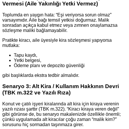
Vermesi (Aile Yakınlığı Yetki Vermez)
Toplumda en yaygın hata: “Eşi veriyorsa sorun olmaz”
varsayımıdır. Aile bağı temsil yetkisi doğurmaz. Malik
sonradan açıkça kabul etmez veya zımnen onaylamazsa
sözleşme maliki bağlamayabilir.
Pratikte kiracı, aile üyesiyle kira sözleşmesi yapıyorsa
mutlaka:
Tapu kaydı,
Yetki belgesi,
Ödeme planı ve depozito güvenliği
gibi başlıklarda ekstra tedbir almalıdır.
Senaryo 3: Alt Kira / Kullanım Hakkının Devri
(TBK m.322 ve Yazılı Rıza)
Konut ve çatılı işyeri kiralarında alt kira için kiraya verenin
yazılı rızası şarttır (TBK m.322). “Kiracı kiraya veren değil”
gibi görünse de, bu senaryo makalenizde özellikle önemli;
çünkü uygulamada alt kiracılar çoğu zaman “malik kim?”
sorusunu hiç sormadan taşınmaza girer.