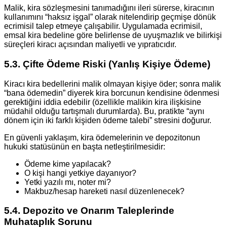
Malik, kira sözleşmesini tanımadığını ileri sürerse, kiracının
kullanımını “haksız işgal” olarak nitelendirip geçmişe dönük
ecrimisil talep etmeye çalışabilir. Uygulamada ecrimisil,
emsal kira bedeline göre belirlense de uyuşmazlık ve bilirkişi
süreçleri kiracı açısından maliyetli ve yıpratıcıdır.
5.3. Çifte Ödeme Riski (Yanlış Kişiye Ödeme)
Kiracı kira bedellerini malik olmayan kişiye öder; sonra malik
“bana ödemedin” diyerek kira borcunun kendisine ödenmesi
gerektiğini iddia edebilir (özellikle malikin kira ilişkisine
müdahil olduğu tartışmalı durumlarda). Bu, pratikte “aynı
dönem için iki farklı kişiden ödeme talebi” stresini doğurur.
En güvenli yaklaşım, kira ödemelerinin ve depozitonun
hukuki statüsünün en başta netleştirilmesidir:
Ödeme kime yapılacak?
O kişi hangi yetkiye dayanıyor?
Yetki yazılı mı, noter mi?
Makbuz/hesap hareketi nasıl düzenlenecek?
5.4. Depozito ve Onarım Taleplerinde
Muhataplık Sorunu