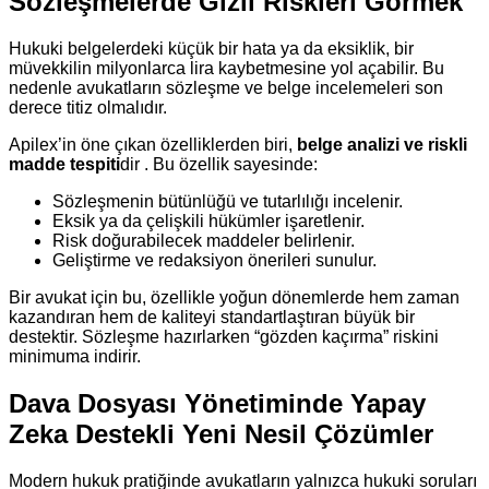
Sözleşmelerde Gizli Riskleri Görmek
Hukuki belgelerdeki küçük bir hata ya da eksiklik, bir
müvekkilin milyonlarca lira kaybetmesine yol açabilir. Bu
nedenle avukatların sözleşme ve belge incelemeleri son
derece titiz olmalıdır.
Apilex’in öne çıkan özelliklerden biri,
belge analizi ve riskli
madde tespiti
dir . Bu özellik sayesinde:
Sözleşmenin bütünlüğü ve tutarlılığı incelenir.
Eksik ya da çelişkili hükümler işaretlenir.
Risk doğurabilecek maddeler belirlenir.
Geliştirme ve redaksiyon önerileri sunulur.
Bir avukat için bu, özellikle yoğun dönemlerde hem zaman
kazandıran hem de kaliteyi standartlaştıran büyük bir
destektir. Sözleşme hazırlarken “gözden kaçırma” riskini
minimuma indirir.
Dava Dosyası Yönetiminde Yapay
Zeka Destekli Yeni Nesil Çözümler
Modern hukuk pratiğinde avukatların yalnızca hukuki soruları