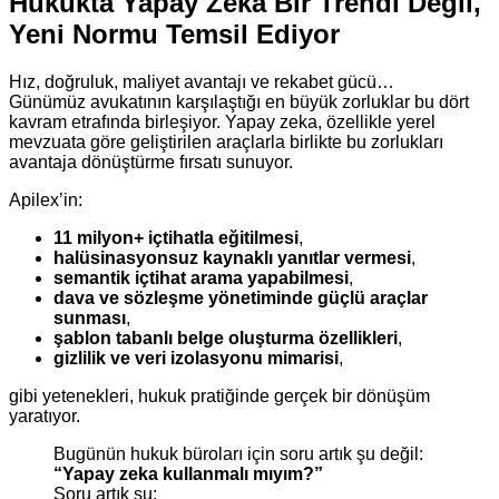
Hukukta Yapay Zeka Bir Trendi Değil,
Yeni Normu Temsil Ediyor
Hız, doğruluk, maliyet avantajı ve rekabet gücü…
Günümüz avukatının karşılaştığı en büyük zorluklar bu dört
kavram etrafında birleşiyor. Yapay zeka, özellikle yerel
mevzuata göre geliştirilen araçlarla birlikte bu zorlukları
avantaja dönüştürme fırsatı sunuyor.
Apilex’in:
11 milyon+ içtihatla eğitilmesi
,
halüsinasyonsuz kaynaklı yanıtlar vermesi
,
semantik içtihat arama yapabilmesi
,
dava ve sözleşme yönetiminde güçlü araçlar
sunması
,
şablon tabanlı belge oluşturma özellikleri
,
gizlilik ve veri izolasyonu mimarisi
,
gibi yetenekleri, hukuk pratiğinde gerçek bir dönüşüm
yaratıyor.
Bugünün hukuk büroları için soru artık şu değil:
“Yapay zeka kullanmalı mıyım?”
Soru artık şu: