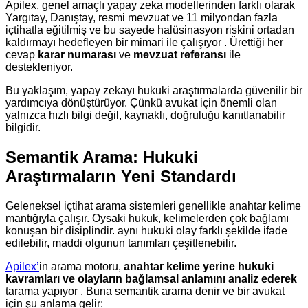
Apilex, genel amaçlı yapay zeka modellerinden farklı olarak
Yargıtay, Danıştay, resmi mevzuat ve 11 milyondan fazla
içtihatla eğitilmiş ve bu sayede halüsinasyon riskini ortadan
kaldırmayı hedefleyen bir mimari ile çalışıyor . Ürettiği her
cevap
karar numarası
ve
mevzuat referansı
ile
destekleniyor.
Bu yaklaşım, yapay zekayı hukuki araştırmalarda güvenilir bir
yardımcıya dönüştürüyor. Çünkü avukat için önemli olan
yalnızca hızlı bilgi değil, kaynaklı, doğruluğu kanıtlanabilir
bilgidir.
Semantik Arama: Hukuki
Araştırmaların Yeni Standardı
Geleneksel içtihat arama sistemleri genellikle anahtar kelime
mantığıyla çalışır. Oysaki hukuk, kelimelerden çok bağlamı
konuşan bir disiplindir. aynı hukuki olay farklı şekilde ifade
edilebilir, maddi olgunun tanımları çeşitlenebilir.
Apilex’
in arama motoru,
anahtar kelime yerine hukuki
kavramları ve olayların bağlamsal anlamını analiz ederek
tarama yapıyor . Buna semantik arama denir ve bir avukat
için şu anlama gelir: