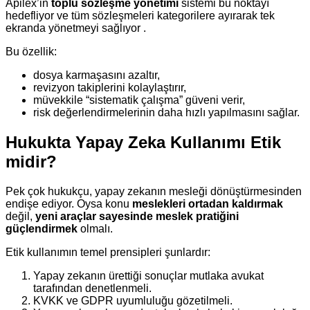
Apilex’in
toplu sözleşme yönetimi
sistemi bu noktayı
hedefliyor ve tüm sözleşmeleri kategorilere ayırarak tek
ekranda yönetmeyi sağlıyor .
Bu özellik:
dosya karmaşasını azaltır,
revizyon takiplerini kolaylaştırır,
müvekkile “sistematik çalışma” güveni verir,
risk değerlendirmelerinin daha hızlı yapılmasını sağlar.
Hukukta Yapay Zeka Kullanımı Etik
midir?
Pek çok hukukçu, yapay zekanın mesleği dönüştürmesinden
endişe ediyor. Oysa konu
meslekleri ortadan kaldırmak
değil,
yeni araçlar sayesinde meslek pratiğini
güçlendirmek
olmalı.
Etik kullanımın temel prensipleri şunlardır:
Yapay zekanın ürettiği sonuçlar mutlaka avukat
tarafından denetlenmeli.
KVKK ve GDPR uyumluluğu gözetilmeli.