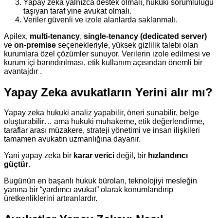
Yapay zeka yalnızca destek olmalı, hukuki sorumluluğu
taşıyan taraf yine avukat olmalı.
Veriler güvenli ve izole alanlarda saklanmalı.
Apilex,
multi-tenancy
,
single-tenancy (dedicated server)
ve
on-premise
seçenekleriyle, yüksek gizlilik talebi olan
kurumlara özel çözümler sunuyor. Verilerin izole edilmesi ve
kurum içi barındırılması, etik kullanım açısından önemli bir
avantajdır .
Yapay Zeka avukatların Yerini alır mı?
Yapay zeka hukuki analiz yapabilir, öneri sunabilir, belge
oluşturabilir… ama hukuki muhakeme, etik değerlendirme,
taraflar arası müzakere, strateji yönetimi ve insan ilişkileri
tamamen avukatın uzmanlığına dayanır.
Yani yapay zeka bir
karar verici
değil, bir
hızlandırıcı
güçtür
.
Bugünün en başarılı hukuk büroları, teknolojiyi mesleğin
yanına bir “yardımcı avukat” olarak konumlandırıp
üretkenliklerini artıranlardır.