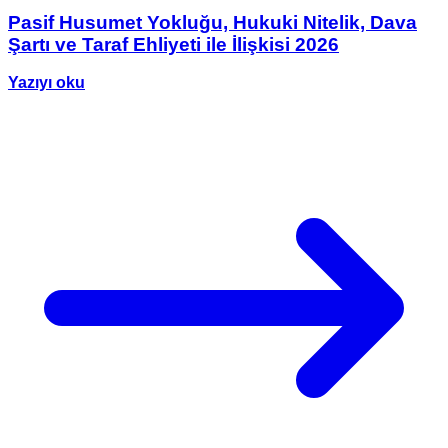
Pasif Husumet Yokluğu, Hukuki Nitelik, Dava
Şartı ve Taraf Ehliyeti ile İlişkisi 2026
Yazıyı oku