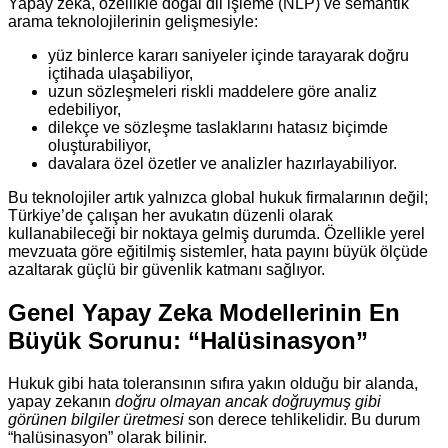
Yapay zeka, özellikle doğal dil işleme (NLP) ve semantik
arama teknolojilerinin gelişmesiyle:
yüz binlerce kararı saniyeler içinde tarayarak doğru
içtihada ulaşabiliyor,
uzun sözleşmeleri riskli maddelere göre analiz
edebiliyor,
dilekçe ve sözleşme taslaklarını hatasız biçimde
oluşturabiliyor,
davalara özel özetler ve analizler hazırlayabiliyor.
Bu teknolojiler artık yalnızca global hukuk firmalarının değil;
Türkiye’de çalışan her avukatın düzenli olarak
kullanabileceği bir noktaya gelmiş durumda. Özellikle yerel
mevzuata göre eğitilmiş sistemler, hata payını büyük ölçüde
azaltarak güçlü bir güvenlik katmanı sağlıyor.
Genel Yapay Zeka Modellerinin En
Büyük Sorunu: “Halüsinasyon”
Hukuk gibi hata toleransının sıfıra yakın olduğu bir alanda,
yapay zekanın
doğru olmayan ancak doğruymuş gibi
görünen bilgiler üretmesi
son derece tehlikelidir. Bu durum
“halüsinasyon” olarak bilinir.