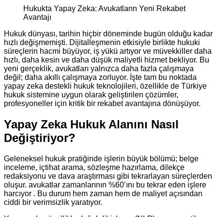
Hukukta Yapay Zeka: Avukatların Yeni Rekabet
Avantajı
Hukuk dünyası, tarihin hiçbir döneminde bugün olduğu kadar
hızlı değişmemişti. Dijitalleşmenin etkisiyle birlikte hukuki
süreçlerin hacmi büyüyor, iş yükü artıyor ve müvekkiller daha
hızlı, daha kesin ve daha düşük maliyetli hizmet bekliyor. Bu
yeni gerçeklik, avukatları yalnızca daha fazla çalışmaya
değil; daha akıllı çalışmaya zorluyor. İşte tam bu noktada
yapay zeka destekli hukuk teknolojileri, özellikle de Türkiye
hukuk sistemine uygun olarak geliştirilen çözümler,
profesyoneller için kritik bir rekabet avantajına dönüşüyor.
Yapay Zeka Hukuk Alanını Nasıl
Değiştiriyor?
Geleneksel hukuk pratiğinde işlerin büyük bölümü; belge
inceleme, içtihat arama, sözleşme hazırlama, dilekçe
redaksiyonu ve dava araştırması gibi tekrarlayan süreçlerden
oluşur. avukatlar zamanlarının %60’ını bu tekrar eden işlere
harcıyor . Bu durum hem zaman hem de maliyet açısından
ciddi bir verimsizlik yaratıyor.