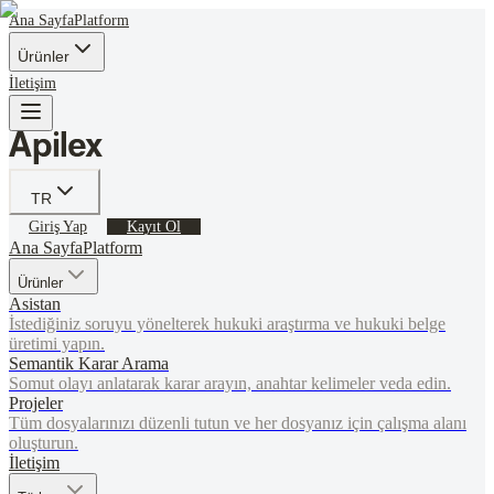
Ana Sayfa
Platform
Ürünler
İletişim
TR
Giriş Yap
Kayıt Ol
Ana Sayfa
Platform
Ürünler
Asistan
İstediğiniz soruyu yönelterek hukuki araştırma ve hukuki belge
üretimi yapın.
Semantik Karar Arama
Somut olayı anlatarak karar arayın, anahtar kelimeler veda edin.
Projeler
Tüm dosyalarınızı düzenli tutun ve her dosyanız için çalışma alanı
oluşturun.
İletişim