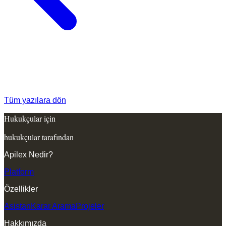
Tüm yazılara dön
Hukukçular için
hukukçular tarafından
Apilex Nedir?
Platform
Özellikler
Asistan
Karar Arama
Projeler
Hakkımızda